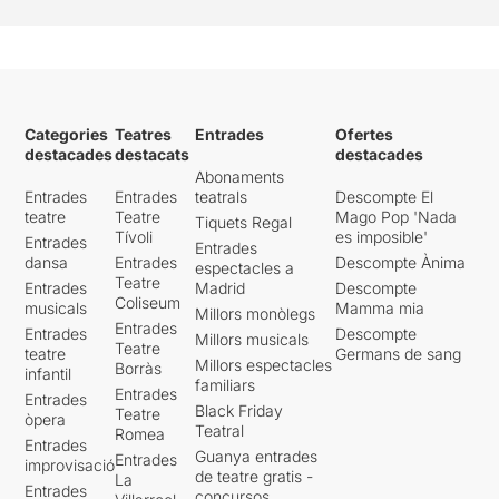
Categories
Teatres
Entrades
Ofertes
destacades
destacats
destacades
Abonaments
Entrades
Entrades
teatrals
Descompte El
teatre
Teatre
Mago Pop 'Nada
Tiquets Regal
Tívoli
es imposible'
Entrades
Entrades
dansa
Entrades
Descompte Ànima
espectacles a
Teatre
Entrades
Madrid
Descompte
Coliseum
musicals
Mamma mia
Millors monòlegs
Entrades
Entrades
Descompte
Millors musicals
Teatre
teatre
Germans de sang
Millors espectacles
Borràs
infantil
familiars
Entrades
Entrades
Black Friday
Teatre
òpera
Teatral
Romea
Entrades
Guanya entrades
Entrades
improvisació
de teatre gratis -
La
Entrades
concursos