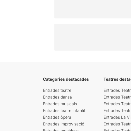
Categories destacades
Teatres desta
Entrades teatre
Entrades Teatr
Entrades dansa
Entrades Teat
Entrades musicals
Entrades Teatr
Entrades teatre infantil
Entrades Teat
Entrades òpera
Entrades La Vil
Entrades improvisació
Entrades Teat
Entrades monòlegs
Entrades Teatr