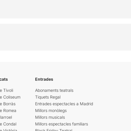
cats
Entrades
e Tívoli
Abonaments teatrals
re Coliseum
Tiquets Regal
e Borràs
Entrades espectacles a Madrid
re Romea
Millors monòlegs
larroel
Millors musicals
re Condal
Millors espectacles familiars
e Victòria
Black Friday Teatral