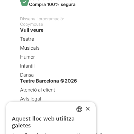
Compra 100% segura
Disseny i programació:
Copymouse
Vull veure
Teatre
Musicals
Humor
Infantil
Dansa
Teatre Barcelona ©2026
Atenció al client
Avís legal
×
Política de privacitat
Política de cookies
Aquest lloc web utilitza
CATALAN
galetes
Condicions d’ús
SPANISH