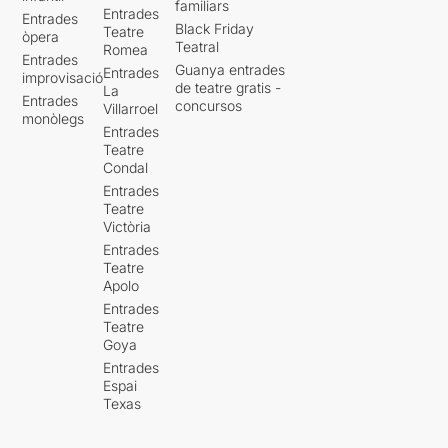
familiars
Entrades
Entrades
Black Friday
Teatre
òpera
Teatral
Romea
Entrades
Guanya entrades
Entrades
improvisació
de teatre gratis -
La
Entrades
concursos
Villarroel
monòlegs
Entrades
Teatre
Condal
Entrades
Teatre
Victòria
Entrades
Teatre
Apolo
Entrades
Teatre
Goya
Entrades
Espai
Texas