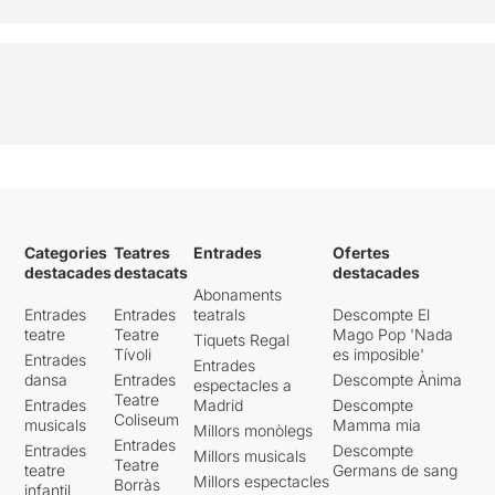
Categories
Teatres
Entrades
Ofertes
destacades
destacats
destacades
Abonaments
Entrades
Entrades
teatrals
Descompte El
teatre
Teatre
Mago Pop 'Nada
Tiquets Regal
Tívoli
es imposible'
Entrades
Entrades
dansa
Entrades
Descompte Ànima
espectacles a
Teatre
Entrades
Madrid
Descompte
Coliseum
musicals
Mamma mia
Millors monòlegs
Entrades
Entrades
Descompte
Millors musicals
Teatre
teatre
Germans de sang
Millors espectacles
Borràs
infantil