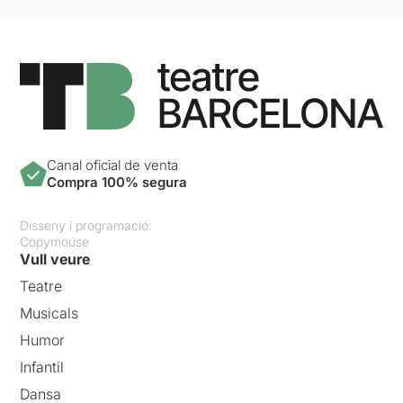
Canal oficial de venta
Compra 100% segura
Disseny i programació:
Copymouse
Vull veure
Teatre
Musicals
Humor
Infantil
Dansa