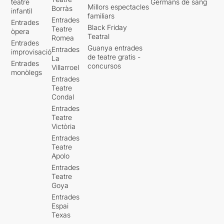
teatre
Germans de sang
Millors espectacles
Borràs
infantil
familiars
Entrades
Entrades
Black Friday
Teatre
òpera
Teatral
Romea
Entrades
Guanya entrades
Entrades
improvisació
de teatre gratis -
La
Entrades
concursos
Villarroel
monòlegs
Entrades
Teatre
Condal
Entrades
Teatre
Victòria
Entrades
Teatre
Apolo
Entrades
Teatre
Goya
Entrades
Espai
Texas