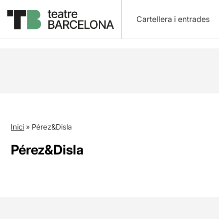
Cartellera i entrades
Inici
»
Pérez&Disla
Pérez&Disla