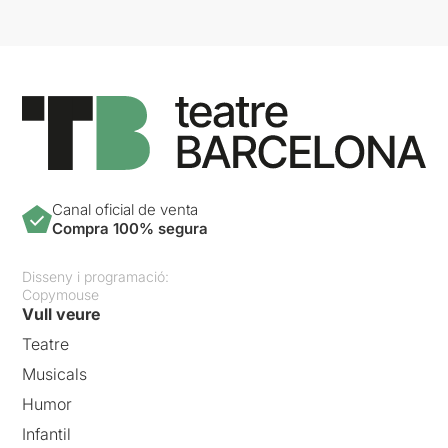
Canal oficial de venta
Compra 100% segura
Disseny i programació:
Copymouse
Vull veure
Teatre
Musicals
Humor
Infantil