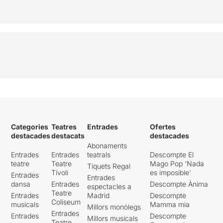
Categories
Teatres
Entrades
Ofertes
destacades
destacats
destacades
Abonaments
Entrades
Entrades
teatrals
Descompte El
teatre
Teatre
Mago Pop 'Nada
Tiquets Regal
Tívoli
es imposible'
Entrades
Entrades
dansa
Entrades
Descompte Ànima
espectacles a
Teatre
Entrades
Madrid
Descompte
Coliseum
musicals
Mamma mia
Millors monòlegs
Entrades
Entrades
Descompte
Millors musicals
Teatre