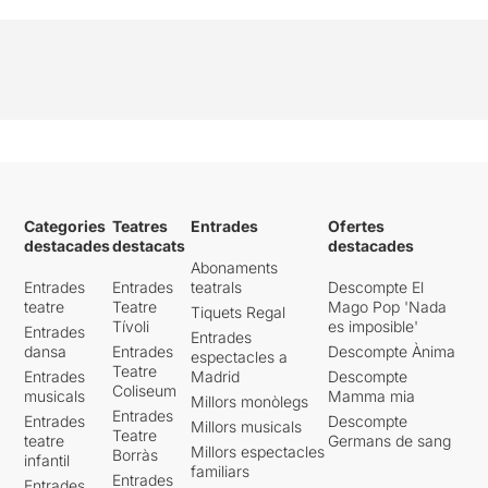
Categories
Teatres
Entrades
Ofertes
destacades
destacats
destacades
Abonaments
Entrades
Entrades
teatrals
Descompte El
teatre
Teatre
Mago Pop 'Nada
Tiquets Regal
Tívoli
es imposible'
Entrades
Entrades
dansa
Entrades
Descompte Ànima
espectacles a
Teatre
Entrades
Madrid
Descompte
Coliseum
musicals
Mamma mia
Millors monòlegs
Entrades
Entrades
Descompte
Millors musicals
Teatre
teatre
Germans de sang
Millors espectacles
Borràs
infantil
familiars
Entrades
Entrades