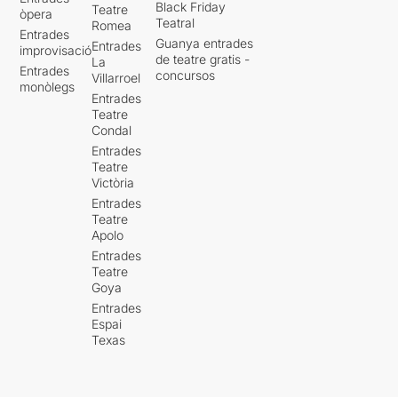
Black Friday
Teatre
òpera
Teatral
Romea
Entrades
Guanya entrades
Entrades
improvisació
de teatre gratis -
La
Entrades
concursos
Villarroel
monòlegs
Entrades
Teatre
Condal
Entrades
Teatre
Victòria
Entrades
Teatre
Apolo
Entrades
Teatre
Goya
Entrades
Espai
Texas