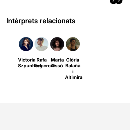
Intèrprets relacionats
Victoria
Rafa
Marta
Glòria
Szpunberg
Delacroix
Ossó
Balañà
i
Altimira