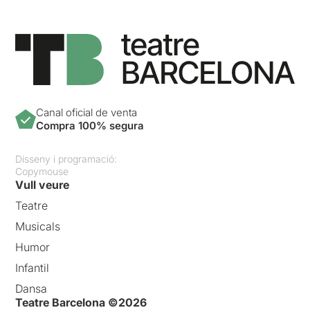
Canal oficial de venta
Compra 100% segura
Disseny i programació:
Copymouse
Vull veure
Teatre
Musicals
Humor
Infantil
Dansa
Teatre Barcelona ©2026