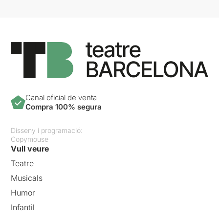
Canal oficial de venta
Compra 100% segura
Disseny i programació:
Copymouse
Vull veure
Teatre
Musicals
Humor
Infantil