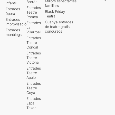
Millors espectacles
Borràs
infantil
familiars
Entrades
Entrades
Black Friday
Teatre
òpera
Teatral
Romea
Entrades
Guanya entrades
Entrades
improvisació
de teatre gratis -
La
Entrades
concursos
Villarroel
monòlegs
Entrades
Teatre
Condal
Entrades
Teatre
Victòria
Entrades
Teatre
Apolo
Entrades
Teatre
Goya
Entrades
Espai
Texas