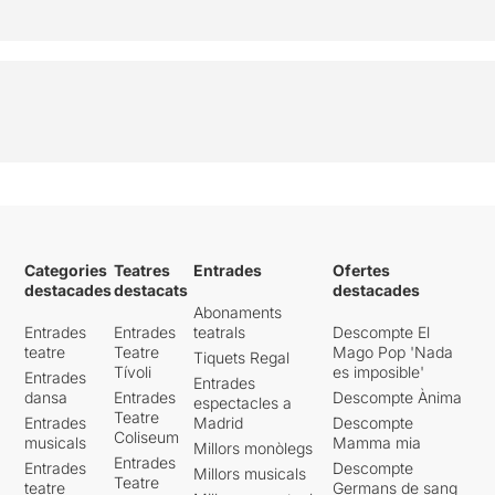
Categories
Teatres
Entrades
Ofertes
destacades
destacats
destacades
Abonaments
Entrades
Entrades
teatrals
Descompte El
teatre
Teatre
Mago Pop 'Nada
Tiquets Regal
Tívoli
es imposible'
Entrades
Entrades
dansa
Entrades
Descompte Ànima
espectacles a
Teatre
Entrades
Madrid
Descompte
Coliseum
musicals
Mamma mia
Millors monòlegs
Entrades
Entrades
Descompte
Millors musicals
Teatre
teatre
Germans de sang