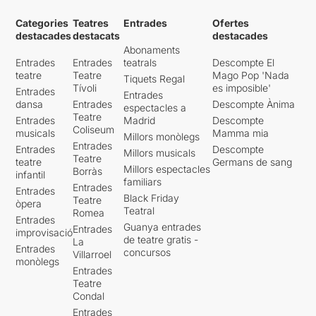
Categories
Teatres
Entrades
Ofertes
destacades
destacats
destacades
Abonaments
Entrades
Entrades
teatrals
Descompte El
teatre
Teatre
Mago Pop 'Nada
Tiquets Regal
Tívoli
es imposible'
Entrades
Entrades
dansa
Entrades
Descompte Ànima
espectacles a
Teatre
Entrades
Madrid
Descompte
Coliseum
musicals
Mamma mia
Millors monòlegs
Entrades
Entrades
Descompte
Millors musicals
Teatre
teatre
Germans de sang
Millors espectacles
Borràs
infantil
familiars
Entrades
Entrades
Black Friday
Teatre
òpera
Teatral
Romea
Entrades
Guanya entrades
Entrades
improvisació
de teatre gratis -
La
Entrades
concursos
Villarroel
monòlegs
Entrades
Teatre
Condal
Entrades