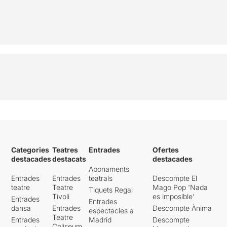
Categories
Teatres
Entrades
Ofertes
destacades
destacats
destacades
Abonaments
Entrades
Entrades
teatrals
Descompte El
teatre
Teatre
Mago Pop 'Nada
Tiquets Regal
Tívoli
es imposible'
Entrades
Entrades
dansa
Entrades
Descompte Ànima
espectacles a
Teatre
Entrades
Madrid
Descompte
Coliseum