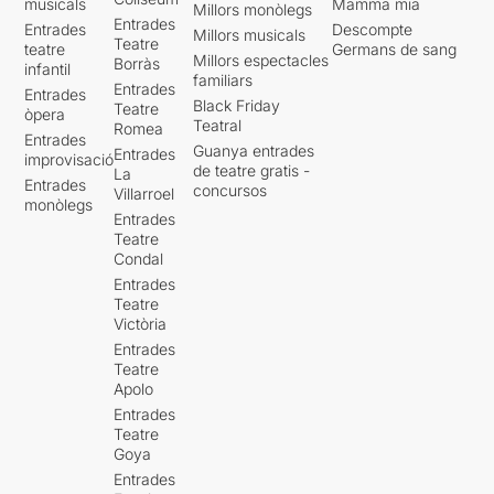
musicals
Mamma mia
Millors monòlegs
Entrades
Entrades
Descompte
Millors musicals
Teatre
teatre
Germans de sang
Millors espectacles
Borràs
infantil
familiars
Entrades
Entrades
Black Friday
Teatre
òpera
Teatral
Romea
Entrades
Guanya entrades
Entrades
improvisació
de teatre gratis -
La
Entrades
concursos
Villarroel
monòlegs
Entrades
Teatre
Condal
Entrades
Teatre
Victòria
Entrades
Teatre
Apolo
Entrades
Teatre
Goya
Entrades