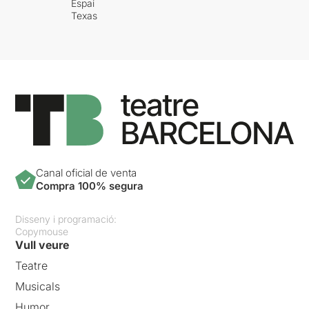
Espai
Texas
Canal oficial de venta
Compra 100% segura
Disseny i programació:
Copymouse
Vull veure
Teatre
Musicals
Humor