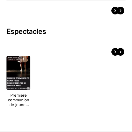
Espectacles
Première
communion
de jeunes
filles
chlorotiques
par un
temps de
neige