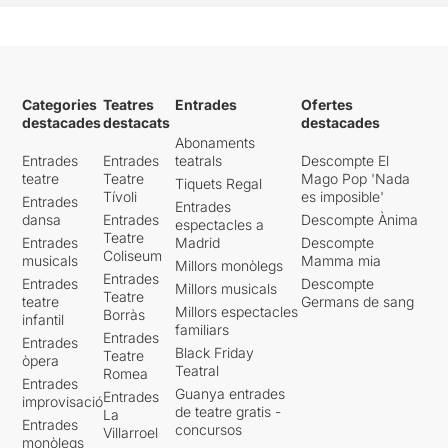
Categories
Teatres
Entrades
Ofertes
destacades
destacats
destacades
Abonaments
Entrades
Entrades
teatrals
Descompte El
teatre
Teatre
Mago Pop 'Nada
Tiquets Regal
Tívoli
es imposible'
Entrades
Entrades
dansa
Entrades
Descompte Ànima
espectacles a
Teatre
Entrades
Madrid
Descompte
Coliseum
musicals
Mamma mia
Millors monòlegs
Entrades
Entrades
Descompte
Millors musicals
Teatre
teatre
Germans de sang
Millors espectacles
Borràs
infantil
familiars
Entrades
Entrades
Black Friday
Teatre
òpera
Teatral
Romea
Entrades
Guanya entrades
Entrades
improvisació
de teatre gratis -
La
Entrades
concursos
Villarroel
monòlegs