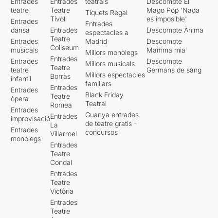
Entrades
Entrades
teatrals
Descompte El
teatre
Teatre
Mago Pop 'Nada
Tiquets Regal
Tívoli
es imposible'
Entrades
Entrades
dansa
Entrades
Descompte Ànima
espectacles a
Teatre
Entrades
Madrid
Descompte
Coliseum
musicals
Mamma mia
Millors monòlegs
Entrades
Entrades
Descompte
Millors musicals
Teatre
teatre
Germans de sang
Millors espectacles
Borràs
infantil
familiars
Entrades
Entrades
Black Friday
Teatre
òpera
Teatral
Romea
Entrades
Guanya entrades
Entrades
improvisació
de teatre gratis -
La
Entrades
concursos
Villarroel
monòlegs
Entrades
Teatre
Condal
Entrades
Teatre
Victòria
Entrades
Teatre