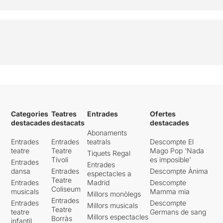
Categories
Teatres
Entrades
Ofertes
destacades
destacats
destacades
Abonaments
Entrades
Entrades
teatrals
Descompte El
teatre
Teatre
Mago Pop 'Nada
Tiquets Regal
Tívoli
es imposible'
Entrades
Entrades
dansa
Entrades
Descompte Ànima
espectacles a
Teatre
Entrades
Madrid
Descompte
Coliseum
musicals
Mamma mia
Millors monòlegs
Entrades
Entrades
Descompte
Millors musicals
Teatre
teatre
Germans de sang
Millors espectacles
Borràs
infantil