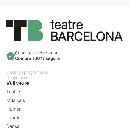
Canal oficial de venta
Compra 100% segura
Disseny i programació:
Copymouse
Vull veure
Teatre
Musicals
Humor
Infantil
Dansa