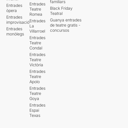
familiars
Entrades
Entrades
Black Friday
Teatre
òpera
Teatral
Romea
Entrades
Guanya entrades
Entrades
improvisació
de teatre gratis -
La
Entrades
concursos
Villarroel
monòlegs
Entrades
Teatre
Condal
Entrades
Teatre
Victòria
Entrades
Teatre
Apolo
Entrades
Teatre
Goya
Entrades
Espai
Texas