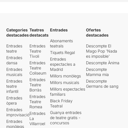
Categories
Teatres
Entrades
Ofertes
destacades
destacats
destacades
Abonaments
Entrades
Entrades
teatrals
Descompte El
teatre
Teatre
Mago Pop 'Nada
Tiquets Regal
Tívoli
es imposible'
Entrades
Entrades
dansa
Entrades
Descompte Ànima
espectacles a
Teatre
Entrades
Madrid
Descompte
Coliseum
musicals
Mamma mia
Millors monòlegs
Entrades
Entrades
Descompte
Millors musicals
Teatre
teatre
Germans de sang
Millors espectacles
Borràs
infantil
familiars
Entrades
Entrades
Black Friday
Teatre
òpera
Teatral
Romea
Entrades
Guanya entrades
Entrades
improvisació
de teatre gratis -
La
Entrades
concursos
Villarroel
monòlegs