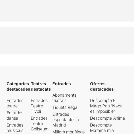
Categories
Teatres
Entrades
Ofertes
destacades
destacats
destacades
Abonaments
Entrades
Entrades
teatrals
Descompte El
teatre
Teatre
Mago Pop 'Nada
Tiquets Regal
Tívoli
es imposible'
Entrades
Entrades
dansa
Entrades
Descompte Ànima
espectacles a
Teatre
Entrades
Madrid
Descompte
Coliseum
musicals
Mamma mia
Millors monòlegs