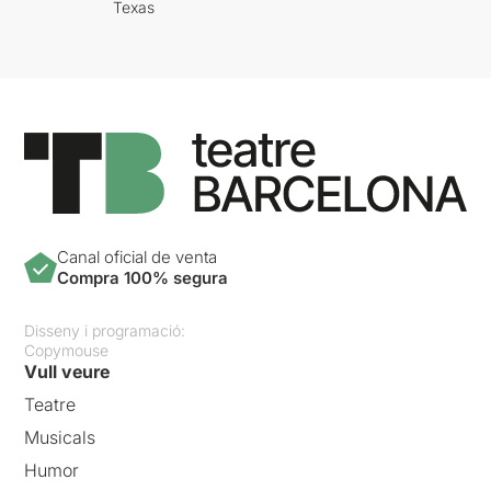
Texas
Canal oficial de venta
Compra 100% segura
Disseny i programació:
Copymouse
Vull veure
Teatre
Musicals
Humor