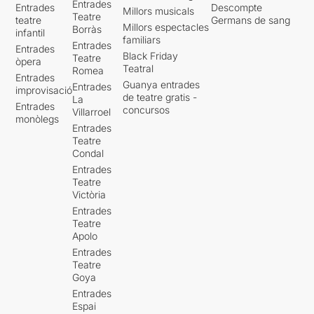
Entrades
Entrades
Descompte
Millors musicals
Teatre
teatre
Germans de sang
Millors espectacles
Borràs
infantil
familiars
Entrades
Entrades
Black Friday
Teatre
òpera
Teatral
Romea
Entrades
Guanya entrades
Entrades
improvisació
de teatre gratis -
La
Entrades
concursos
Villarroel
monòlegs
Entrades
Teatre
Condal
Entrades
Teatre
Victòria
Entrades
Teatre
Apolo
Entrades
Teatre
Goya
Entrades
Espai