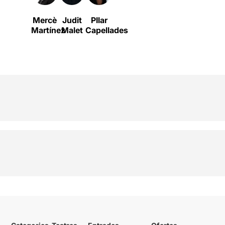
Mercè
Judit
PIlar
Martínez
Malet
Capellades