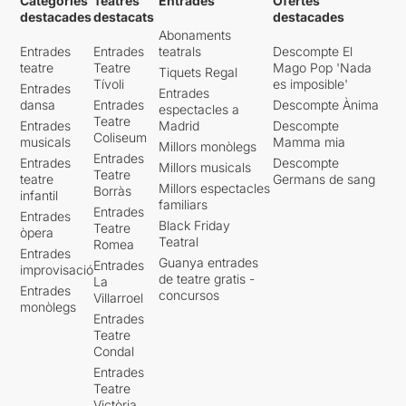
Categories
Teatres
Entrades
Ofertes
destacades
destacats
destacades
Abonaments
Entrades
Entrades
teatrals
Descompte El
teatre
Teatre
Mago Pop 'Nada
Tiquets Regal
Tívoli
es imposible'
Entrades
Entrades
dansa
Entrades
Descompte Ànima
espectacles a
Teatre
Entrades
Madrid
Descompte
Coliseum
musicals
Mamma mia
Millors monòlegs
Entrades
Entrades
Descompte
Millors musicals
Teatre
teatre
Germans de sang
Millors espectacles
Borràs
infantil
familiars
Entrades
Entrades
Black Friday
Teatre
òpera
Teatral
Romea
Entrades
Guanya entrades
Entrades
improvisació
de teatre gratis -
La
Entrades
concursos
Villarroel
monòlegs
Entrades
Teatre
Condal
Entrades
Teatre
Victòria