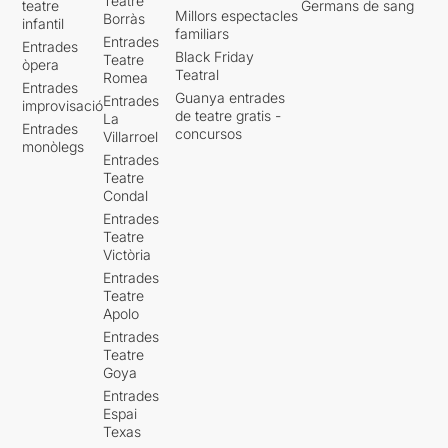
Teatre
teatre
Germans de sang
Millors espectacles
Borràs
infantil
familiars
Entrades
Entrades
Black Friday
Teatre
òpera
Teatral
Romea
Entrades
Guanya entrades
Entrades
improvisació
de teatre gratis -
La
Entrades
concursos
Villarroel
monòlegs
Entrades
Teatre
Condal
Entrades
Teatre
Victòria
Entrades
Teatre
Apolo
Entrades
Teatre
Goya
Entrades
Espai
Texas