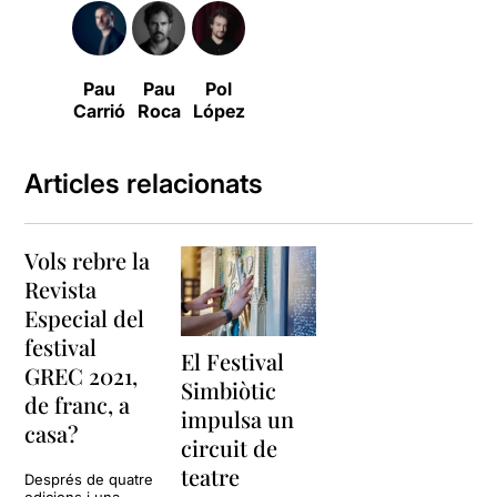
Pau
Pau
Pol
Carrió
Roca
López
Articles relacionats
Vols rebre la
Revista
Especial del
festival
El Festival
GREC 2021,
Simbiòtic
de franc, a
impulsa un
casa?
circuit de
teatre
Després de quatre
edicions i una