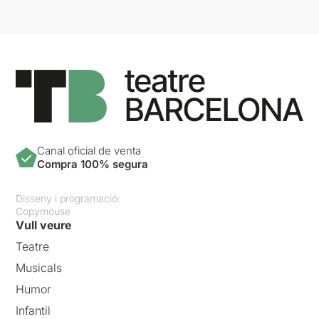
Canal oficial de venta
Compra 100% segura
Disseny i programació:
Copymouse
Vull veure
Teatre
Musicals
Humor
Infantil