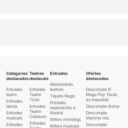
Categories
Teatres
Entrades
Ofertes
destacades
destacats
destacades
Abonaments
Entrades
Entrades
teatrals
Descompte El
teatre
Teatre
Mago Pop 'Nada
Tiquets Regal
Tívoli
es imposible'
Entrades
Entrades
dansa
Entrades
Descompte Ànima
espectacles a
Teatre
Entrades
Madrid
Descompte
Coliseum
musicals
Mamma mia
Millors monòlegs
Entrades
Entrades
Descompte
Millors musicals