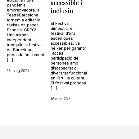
accessible i
pandèmia
inclusiu
emprenyadora, a
TeatreBarcelona
tornem a editar la
El Festival
revista en paper
Simbiòtic, el
Especial GREC!
festival d’arts
Una mirada
escèniques
independent i
accessibles, va
tranquila al festival
néixer per garantir
de Barcelona,
l’accés i
pensada únicament
participació de
[…]
persones amb
discapacitat o
13 maig 2021
diversitat funcional
en l’art i la cultura.
El festival proposa
[…]
16 abril 2021