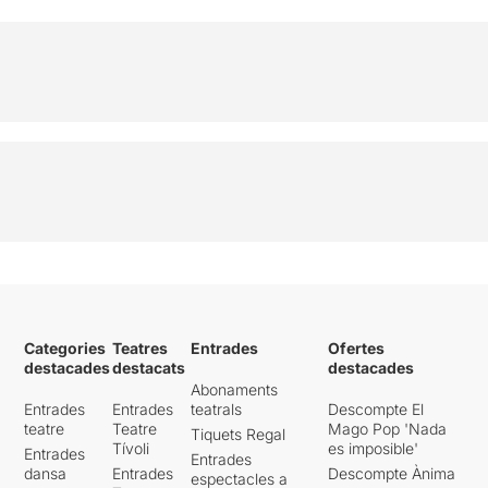
Categories
Teatres
Entrades
Ofertes
destacades
destacats
destacades
Abonaments
Entrades
Entrades
teatrals
Descompte El
teatre
Teatre
Mago Pop 'Nada
Tiquets Regal
Tívoli
es imposible'
Entrades
Entrades
dansa
Entrades
Descompte Ànima
espectacles a