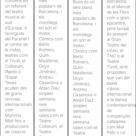
convertit en
més
Barcelona
Riure és un
un referent
populars de
té el Mercat
dels plans
del teatre
Barcelona, i
de les Flors
més
musical al
els
com a gran
populars de
sud
monòlegs
epicentre,
Barcelona, i
d’Europa. A
en són el
però també
els
l’avinguda
motor.
és present
monòlegs
del Paral·lel i
Còmics com
al Gran
en són el
al centre de
Berto
Teatre del
motor.
la ciutat,
Romero,
Liceu, el
Còmics com
teatres com
Quim
TNC o el
Berto
el Tívoli, el
Masferrer,
Teatre
Romero,
Coliseum,
Goyo
Tívoli, amb
Quim
l’Apolo o
Jiménez,
propostes
Masferrer,
l’Espai
Andreu
que van del
Goyo
Texas
Casanova o
ballet
Jiménez,
acullen des
Abián Díaz
clàssic
Andreu
de grans
omplen
internacional
Casanova o
revivals
setmana
a la dansa
Abián Díaz
internacionals
rere
contemporània
omplen
com
setmana
de
setmana
Mamma
sales com el
companyies
rere
Mia!
fins a
Teatre
catalanes
setmana
produccions
Coliseum, el
com Mal
sales com el
de creació
Teatre
Pelo o La
Teatre