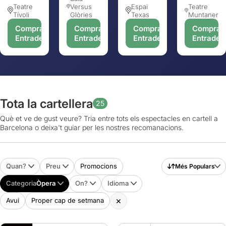
Teatre
Versus
Espai
Teatre
Tívoli
Glòries
Texas
Muntaner
Comprar
Comprar
Comprar
Comprar
Entrades
Entrades
Entrades
Entrades
Tota la cartellera
25
Què et ve de gust veure? Tria entre tots els espectacles en cartell a
Barcelona o deixa't guiar per les nostres recomanacions.
Quan?
Preu
Promocions
Més Populars
Categoria
Òpera
On?
Idioma
×
Avui
Proper cap de setmana