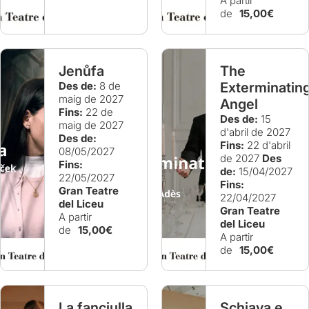
A partir
de
15,00€
Jenůfa
The
Des de:
8 de
Exterminatin
maig de 2027
Angel
Fins:
22 de
Des de:
15
maig de 2027
d'abril de 2027
Des de:
Fins:
22 d'abril
08/05/2027
de 2027
Des
Fins:
de:
15/04/2027
22/05/2027
Fins:
Gran Teatre
22/04/2027
del Liceu
Gran Teatre
A partir
del Liceu
de
15,00€
A partir
de
15,00€
La fanciulla
Schiava e