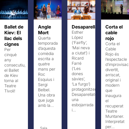
Ballet de
Angle
Desaparellats
Corta el
Kíev: El
Mort
Esther
cable
López
llac dels
Quarta
rojo
(‘Fairfly’,
temporada
cignes
Corta el
‘Mai neva
d’aquesta
Cable
Per
a ciutat’) i
comèdia
Rojo és
cinquè
Ricard
escrita a
l’espectacle
any
Farré
quatre
d’improvisac
consecutiu,
(‘Les
mans per
divertit,
el Ballet
dones
Roc
arriscat,
de Kíev
sàvies’,
Esquius i
original i
torna al
‘La furgo’)
Sergi
modern
Teatre
protagonitzen
Belbel.
que
Tívoli!
Desaparellats,
Una obra
inaugura
una
que juga
el
esbojarrada
amb la...
recuperat
i...
Teatre
Muntaner.
Interpretat
per...
Sala