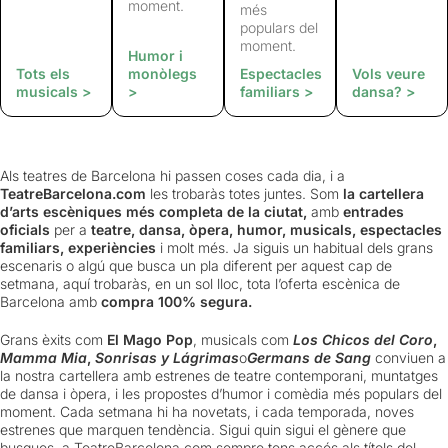
moment.
més
populars del
moment.
Humor i
Tots els
monòlegs
Espectacles
Vols veure
musicals >
>
familiars >
dansa? >
Als teatres de Barcelona hi passen coses cada dia, i a
TeatreBarcelona.com
les trobaràs totes juntes. Som
la cartellera
d’arts escèniques més completa de la ciutat,
amb
entrades
oficials
per a
teatre, dansa, òpera, humor, musicals, espectacles
familiars, experiències
i molt més. Ja siguis un habitual dels grans
escenaris o algú que busca un pla diferent per aquest cap de
setmana, aquí trobaràs, en un sol lloc, tota l’oferta escènica de
Barcelona amb
compra 100% segura.
Grans èxits com
El Mago Pop
, musicals com
Los Chicos del Coro
,
Mamma Mia
,
Sonrisas y Lágrimas
o
Germans de Sang
conviuen a
la nostra cartellera amb estrenes de teatre contemporani, muntatges
de dansa i òpera, i les propostes d’humor i comèdia més populars del
moment. Cada setmana hi ha novetats, i cada temporada, noves
estrenes que marquen tendència. Sigui quin sigui el gènere que
busques, a TeatreBarcelona.com sempre tens accés als títols del