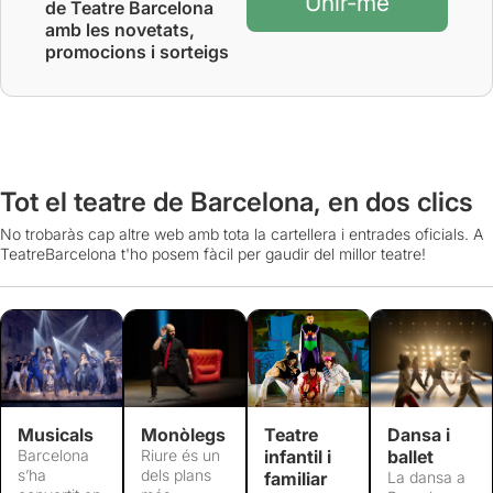
Unir-me
de Teatre Barcelona
amb les novetats,
promocions i sorteigs
Tot el teatre de Barcelona, en dos clics
No trobaràs cap altre web amb tota la cartellera i entrades oficials. A
TeatreBarcelona t'ho posem fàcil per gaudir del millor teatre!
Musicals
Monòlegs
Teatre
Dansa i
Barcelona
Riure és un
infantil i
ballet
s’ha
dels plans
familiar
La dansa a