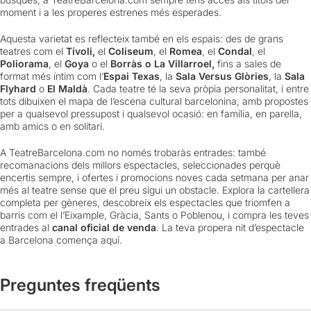
moment i a les properes estrenes més esperades.
Aquesta varietat es reflecteix també en els espais: des de grans
teatres com el
Tívoli,
el
Coliseum
, el
Romea
, el
Condal
, el
Poliorama
, el
Goya
o el
Borràs o La Villarroel,
fins a sales de
format més íntim com l’
Espai Texas
, la
Sala Versus Glòries
, la
Sala
Flyhard
o
El Maldà
. Cada teatre té la seva pròpia personalitat, i entre
tots dibuixen el mapa de l’escena cultural barcelonina, amb propostes
per a qualsevol pressupost i qualsevol ocasió: en família, en parella,
amb amics o en solitari.
A TeatreBarcelona.com no només trobaràs entrades: també
recomanacions dels millors espectacles, seleccionades perquè
encertis sempre, i ofertes i promocions noves cada setmana per anar
més al teatre sense que el preu sigui un obstacle. Explora la cartellera
completa per gèneres, descobreix els espectacles que triomfen a
barris com el l’Eixample, Gràcia, Sants o Poblenou, i compra les teves
entrades al
canal oficial de venda
. La teva propera nit d’espectacle
a Barcelona comença aquí.
Preguntes freqüents