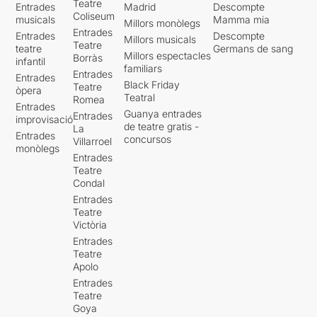
Teatre
Entrades
Madrid
Descompte
Coliseum
musicals
Mamma mia
Millors monòlegs
Entrades
Entrades
Descompte
Millors musicals
Teatre
teatre
Germans de sang
Millors espectacles
Borràs
infantil
familiars
Entrades
Entrades
Black Friday
Teatre
òpera
Teatral
Romea
Entrades
Guanya entrades
Entrades
improvisació
de teatre gratis -
La
Entrades
concursos
Villarroel
monòlegs
Entrades
Teatre
Condal
Entrades
Teatre
Victòria
Entrades
Teatre
Apolo
Entrades
Teatre
Goya