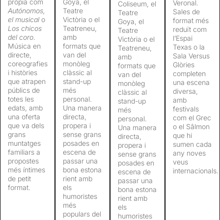
pròpia com
Goya, el
Veronal.
Coliseum, el
Autónomos,
Teatre
Sales de
Teatre
el musical
o
Victòria o el
format més
Goya, el
Los chicos
Teatreneu,
reduït com
Teatre
del coro
.
amb
l’Espai
Victòria o el
Música en
formats que
Texas o la
Teatreneu,
directe,
van del
Sala Versus
amb
coreografies
monòleg
Glòries
formats que
i històries
clàssic al
completen
van del
que atrapen
stand-up
una escena
monòleg
públics de
més
diversa,
clàssic al
totes les
personal.
amb
stand-up
edats, amb
Una manera
festivals
més
una oferta
directa,
com el Grec
personal.
que va dels
propera i
o el Sâlmon
Una manera
grans
sense grans
que hi
directa,
muntatges
posades en
sumen cada
propera i
familiars a
escena de
any noves
sense grans
propostes
passar una
veus
posades en
més íntimes
bona estona
internacionals.
escena de
de petit
rient amb
passar una
format.
els
bona estona
humoristes
rient amb
més
els
populars del
humoristes