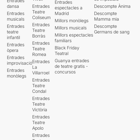
Entrades
Entrades
dansa
Entrades
Descompte Ànima
espectacles a
Teatre
Entrades
Madrid
Descompte
Coliseum
musicals
Mamma mia
Millors monòlegs
Entrades
Entrades
Descompte
Millors musicals
Teatre
teatre
Germans de sang
Millors espectacles
Borràs
infantil
familiars
Entrades
Entrades
Black Friday
Teatre
òpera
Teatral
Romea
Entrades
Guanya entrades
Entrades
improvisació
de teatre gratis -
La
Entrades
concursos
Villarroel
monòlegs
Entrades
Teatre
Condal
Entrades
Teatre
Victòria
Entrades
Teatre
Apolo
Entrades