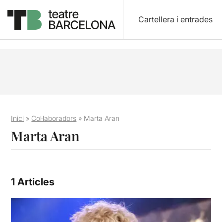
Cartellera i entrades
Inici
»
Col·laboradors
»
Marta Aran
Marta Aran
1 Articles