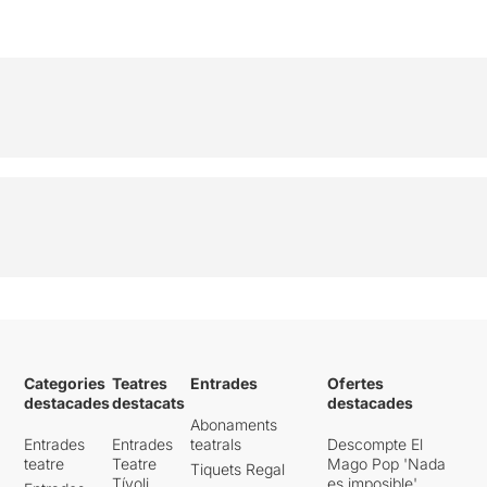
Categories
Teatres
Entrades
Ofertes
destacades
destacats
destacades
Abonaments
Entrades
Entrades
teatrals
Descompte El
teatre
Teatre
Mago Pop 'Nada
Tiquets Regal
Tívoli
es imposible'