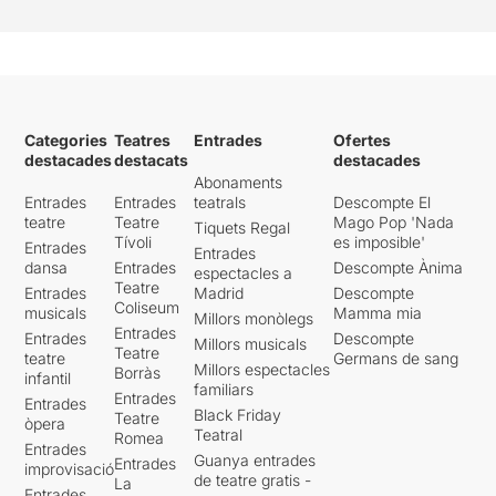
Categories
Teatres
Entrades
Ofertes
destacades
destacats
destacades
Abonaments
Entrades
Entrades
teatrals
Descompte El
teatre
Teatre
Mago Pop 'Nada
Tiquets Regal
Tívoli
es imposible'
Entrades
Entrades
dansa
Entrades
Descompte Ànima
espectacles a
Teatre
Entrades
Madrid
Descompte
Coliseum
musicals
Mamma mia
Millors monòlegs
Entrades
Entrades
Descompte
Millors musicals
Teatre
teatre
Germans de sang
Millors espectacles
Borràs
infantil
familiars
Entrades
Entrades
Black Friday
Teatre
òpera
Teatral
Romea
Entrades
Guanya entrades
Entrades
improvisació
de teatre gratis -
La
Entrades