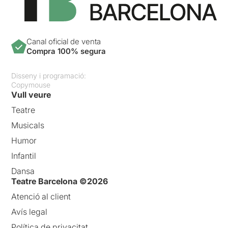
Canal oficial de venta
Compra 100% segura
Disseny i programació:
Copymouse
Vull veure
Teatre
Musicals
Humor
Infantil
Dansa
Teatre Barcelona ©2026
Atenció al client
Avís legal
Política de privacitat