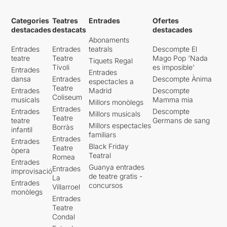
Categories
Teatres
Entrades
Ofertes
destacades
destacats
destacades
Abonaments
Entrades
Entrades
teatrals
Descompte El
teatre
Teatre
Mago Pop 'Nada
Tiquets Regal
Tívoli
es imposible'
Entrades
Entrades
dansa
Entrades
Descompte Ànima
espectacles a
Teatre
Entrades
Madrid
Descompte
Coliseum
musicals
Mamma mia
Millors monòlegs
Entrades
Entrades
Descompte
Millors musicals
Teatre
teatre
Germans de sang
Millors espectacles
Borràs
infantil
familiars
Entrades
Entrades
Black Friday
Teatre
òpera
Teatral
Romea
Entrades
Guanya entrades
Entrades
improvisació
de teatre gratis -
La
Entrades
concursos
Villarroel
monòlegs
Entrades
Teatre
Condal