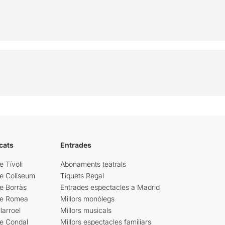
cats
Entrades
e Tívoli
Abonaments teatrals
re Coliseum
Tiquets Regal
e Borràs
Entrades espectacles a Madrid
re Romea
Millors monòlegs
larroel
Millors musicals
re Condal
Millors espectacles familiars