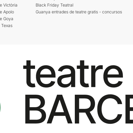
e Victòria
Black Friday Teatral
e Apolo
Guanya entrades de teatre gratis - concursos
re Goya
i Texas