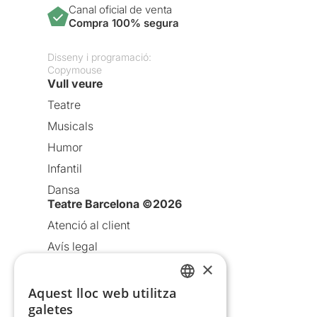
Canal oficial de venta
Compra 100% segura
Disseny i programació:
Copymouse
Vull veure
Teatre
Musicals
Humor
Infantil
Dansa
Teatre Barcelona ©2026
Atenció al client
Avís legal
×
Política de privacitat
Política de cookies
Aquest lloc web utilitza
CATALAN
galetes
Condicions d’ús