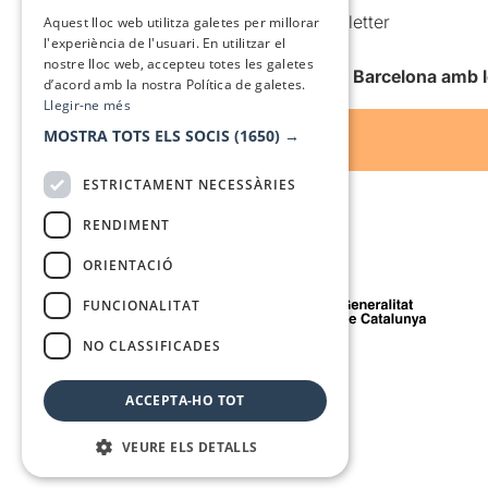
SPANISH
Comunicacions comercials i Newsletter
Aquest lloc web utilitza galetes per millorar
l'experiència de l'usuari. En utilitzar el
Anuncia’t
nostre lloc web, accepteu totes les galetes
Vull rebre la newsletter de Teatre Barcelona amb 
d’acord amb la nostra Política de galetes.
Llegir-ne més
MOSTRA TOTS ELS SOCIS
(1650) →
ESTRICTAMENT NECESSÀRIES
RENDIMENT
ORIENTACIÓ
Amb el suport de
FUNCIONALITAT
NO CLASSIFICADES
Mitjà de comunicació associat a
ACCEPTA-HO TOT
VEURE ELS DETALLS