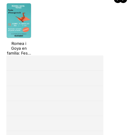
Romea i
Goya en
família: Festa
d'inauguraci
ó