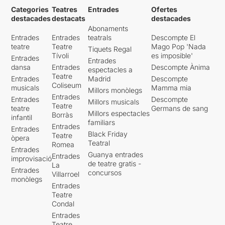
Categories
Teatres
Entrades
Ofertes
destacades
destacats
destacades
Abonaments
Entrades
Entrades
teatrals
Descompte El
teatre
Teatre
Mago Pop 'Nada
Tiquets Regal
Tívoli
es imposible'
Entrades
Entrades
dansa
Entrades
Descompte Ànima
espectacles a
Teatre
Entrades
Madrid
Descompte
Coliseum
musicals
Mamma mia
Millors monòlegs
Entrades
Entrades
Descompte
Millors musicals
Teatre
teatre
Germans de sang
Millors espectacles
Borràs
infantil
familiars
Entrades
Entrades
Black Friday
Teatre
òpera
Teatral
Romea
Entrades
Guanya entrades
Entrades
improvisació
de teatre gratis -
La
Entrades
concursos
Villarroel
monòlegs
Entrades
Teatre
Condal
Entrades
Teatre