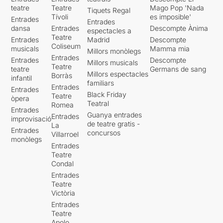
teatre
Teatre
Mago Pop 'Nada
Tiquets Regal
Tívoli
es imposible'
Entrades
Entrades
dansa
Entrades
Descompte Ànima
espectacles a
Teatre
Entrades
Madrid
Descompte
Coliseum
musicals
Mamma mia
Millors monòlegs
Entrades
Entrades
Descompte
Millors musicals
Teatre
teatre
Germans de sang
Millors espectacles
Borràs
infantil
familiars
Entrades
Entrades
Black Friday
Teatre
òpera
Teatral
Romea
Entrades
Guanya entrades
Entrades
improvisació
de teatre gratis -
La
Entrades
concursos
Villarroel
monòlegs
Entrades
Teatre
Condal
Entrades
Teatre
Victòria
Entrades
Teatre
Apolo