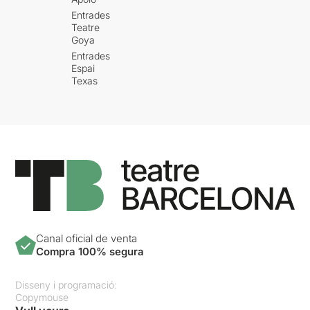
Entrades
Teatre
Goya
Entrades
Espai
Texas
Canal oficial de venta
Compra 100% segura
Disseny i programació:
Copymouse