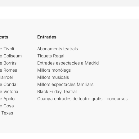
cats
Entrades
e Tívoli
Abonaments teatrals
re Coliseum
Tiquets Regal
e Borràs
Entrades espectacles a Madrid
re Romea
Millors monòlegs
larroel
Millors musicals
re Condal
Millors espectacles familiars
e Victòria
Black Friday Teatral
e Apolo
Guanya entrades de teatre gratis - concursos
re Goya
i Texas