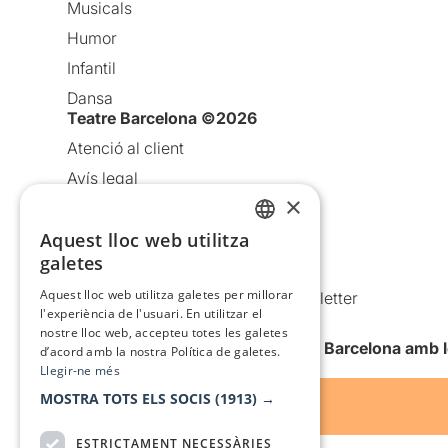
Musicals
Humor
Infantil
Dansa
Teatre Barcelona ©2026
Atenció al client
Avís legal
×
Política de privacitat
Aquest lloc web utilitza
Política de cookies
CATALAN
galetes
Condicions d’ús
SPANISH
Aquest lloc web utilitza galetes per millorar
Comunicacions comercials i Newsletter
l'experiència de l'usuari. En utilitzar el
Anuncia’t
nostre lloc web, accepteu totes les galetes
Vull rebre la newsletter de Teatre Barcelona amb 
d’acord amb la nostra Política de galetes.
Llegir-ne més
MOSTRA TOTS ELS SOCIS
(1913) →
ESTRICTAMENT NECESSÀRIES