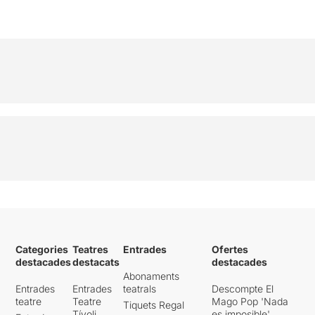
Categories
Teatres
Entrades
Ofertes
destacades
destacats
destacades
Abonaments
Entrades
Entrades
teatrals
Descompte El
teatre
Teatre
Mago Pop 'Nada
Tiquets Regal
Tívoli
es imposible'