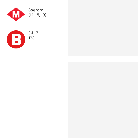
Sagrera
(L1,L5,L9)
34, 71,
126