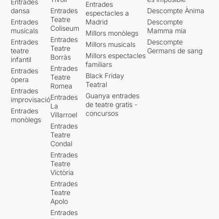
Entrades
Entrades
dansa
Entrades
Descompte Ànima
espectacles a
Teatre
Entrades
Madrid
Descompte
Coliseum
musicals
Mamma mia
Millors monòlegs
Entrades
Entrades
Descompte
Millors musicals
Teatre
teatre
Germans de sang
Millors espectacles
Borràs
infantil
familiars
Entrades
Entrades
Black Friday
Teatre
òpera
Teatral
Romea
Entrades
Guanya entrades
Entrades
improvisació
de teatre gratis -
La
Entrades
concursos
Villarroel
monòlegs
Entrades
Teatre
Condal
Entrades
Teatre
Victòria
Entrades
Teatre
Apolo
Entrades