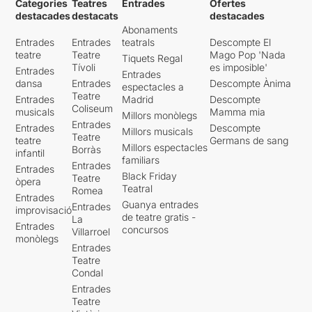
Categories
Teatres
Entrades
Ofertes
destacades
destacats
destacades
Abonaments
Entrades
Entrades
teatrals
Descompte El
teatre
Teatre
Mago Pop 'Nada
Tiquets Regal
Tívoli
es imposible'
Entrades
Entrades
dansa
Entrades
Descompte Ànima
espectacles a
Teatre
Entrades
Madrid
Descompte
Coliseum
musicals
Mamma mia
Millors monòlegs
Entrades
Entrades
Descompte
Millors musicals
Teatre
teatre
Germans de sang
Millors espectacles
Borràs
infantil
familiars
Entrades
Entrades
Black Friday
Teatre
òpera
Teatral
Romea
Entrades
Guanya entrades
Entrades
improvisació
de teatre gratis -
La
Entrades
concursos
Villarroel
monòlegs
Entrades
Teatre
Condal
Entrades
Teatre