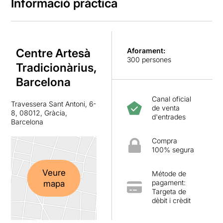
Informació pràctica
Centre Artesà
Aforament:
300 persones
Tradicionàrius,
Barcelona
Canal oficial
Travessera Sant Antoni, 6-
de venta
8, 08012, Gràcia,
d'entrades
Barcelona
Compra
100% segura
Veure
Métode de
pagament:
mapa
Targeta de
dèbit i crèdit