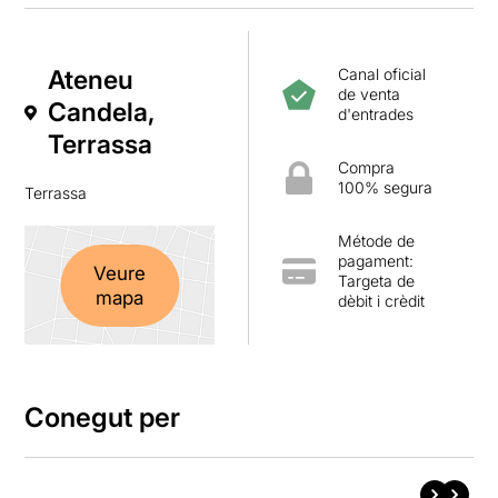
Ateneu
Canal oficial
de venta
Candela,
d'entrades
Terrassa
Compra
100% segura
Terrassa
Métode de
pagament:
Veure
Targeta de
mapa
dèbit i crèdit
Conegut per