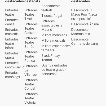
destacades
destacats
destacades
Abonaments
Entrades
Entrades
teatrals
Descompte El
teatre
Teatre
Mago Pop 'Nada
Tiquets Regal
Tívoli
es imposible'
Entrades
Entrades
dansa
Entrades
Descompte Ànima
espectacles a
Teatre
Entrades
Madrid
Descompte
Coliseum
musicals
Mamma mia
Millors monòlegs
Entrades
Entrades
Descompte
Millors musicals
Teatre
teatre
Germans de sang
Millors espectacles
Borràs
infantil
familiars
Entrades
Entrades
Black Friday
Teatre
òpera
Teatral
Romea
Entrades
Guanya entrades
Entrades
improvisació
de teatre gratis -
La
Entrades
concursos
Villarroel
monòlegs
Entrades
Teatre
Condal
Entrades
Teatre
Victòria