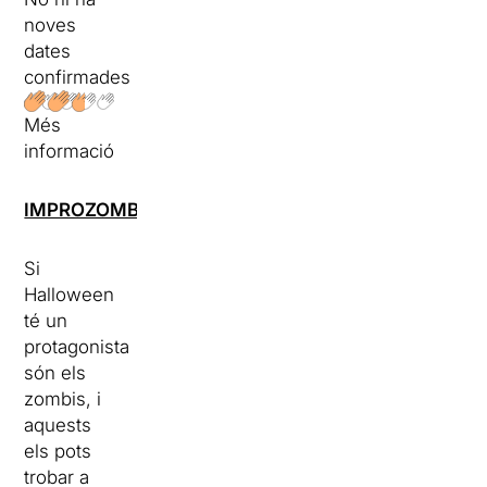
noves
dates
confirmades
Més
informació
IMPROZOMBIELAND
Si
Halloween
té un
protagonista
són els
zombis, i
aquests
els pots
trobar a