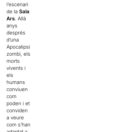
l’escenari
de la
Sala
Ars
. Allà
anys
després
d’una
Apocalipsi
zombi, els
morts
vivents i
els
humans
conviuen
com
poden i et
conviden
a veure
com s’han
adaptat a