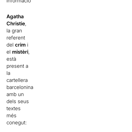
informació
Agatha
Christie
,
la gran
referent
del
crim
i
el
mistèri
,
està
present a
la
cartellera
barcelonina
amb un
dels seus
textes
més
conegut: