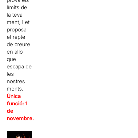
límits de
la teva
ment, i et
proposa
el repte
de creure
en allò
que
escapa de
les
nostres
ments.
Única
funció: 1
de
novembre.