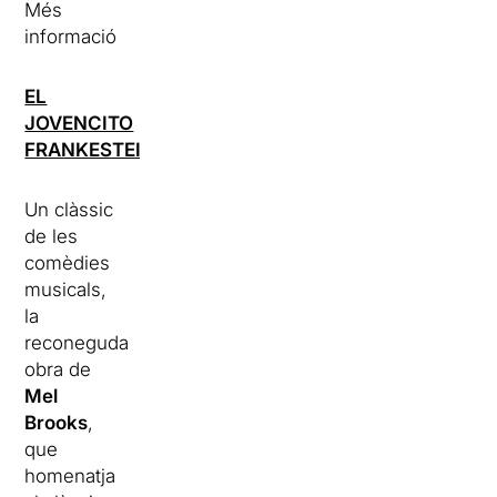
Més
informació
EL
JOVENCITO
FRANKESTEIN
Un clàssic
de les
comèdies
musicals,
la
reconeguda
obra de
Mel
Brooks
,
que
homenatja