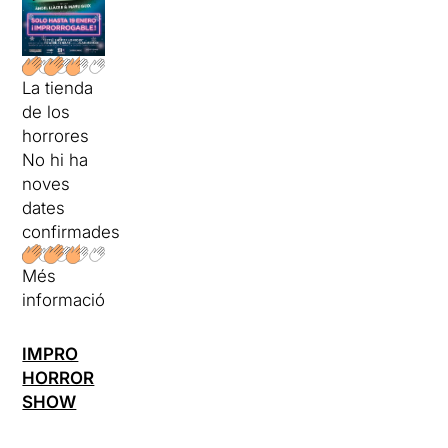
La tienda
de los
horrores
No hi ha
noves
dates
confirmades
Més
informació
IMPRO
HORROR
SHOW