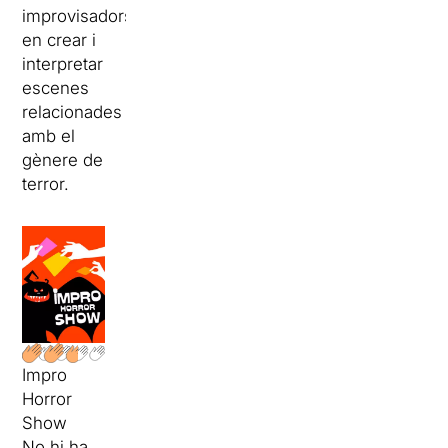
improvisadors
en crear i
interpretar
escenes
relacionades
amb el
gènere de
terror.
Impro
Horror
Show
No hi ha