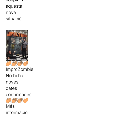
aquesta
nova
situació.
ImproZombieLand
No hi ha
noves
dates
confirmades
Més
informació