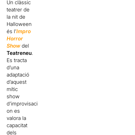
Un clàssic
teatrer de
la nit de
Halloween
és l’
Impro
Horror
Show
del
Teatreneu
.
Es tracta
d’una
adaptació
d’aquest
mític
show
d’improvisació,
on es
valora la
capacitat
dels