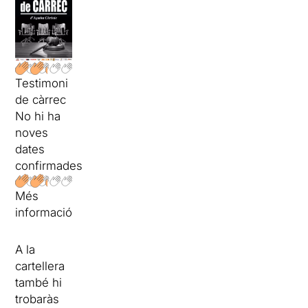
Testimoni
de càrrec
No hi ha
noves
dates
confirmades
Més
informació
A la
cartellera
també hi
trobaràs