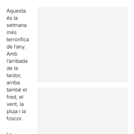
Aquesta
és la
setmana
més
terrorífica
de l’any.
Amb
l’arribada
de la
tardor,
arriba
també el
fred, el
vent, la
pluja i la
foscor.