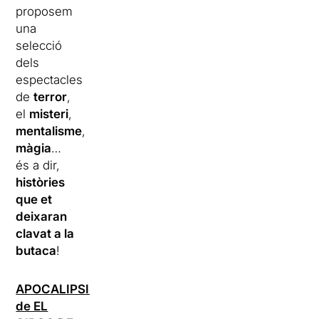
proposem
una
selecció
dels
espectacles
de
terror
,
el
misteri
,
mentalisme
,
màgia
…
és a dir,
històries
que et
deixaran
clavat a la
butaca
!
APOCALIPSIS
de EL