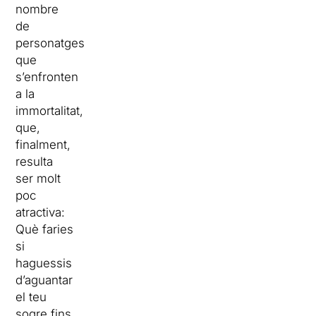
nombre
de
personatges
que
s’enfronten
a la
immortalitat,
que,
finalment,
resulta
ser molt
poc
atractiva:
Què faries
si
haguessis
d’aguantar
el teu
sogre fins