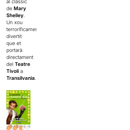
al clàssic
de
Mary
Shelley
.
Un xou
terroríficament
divertit
que et
portarà
directament
del
Teatre
Tívoli
a
Transilvania
.