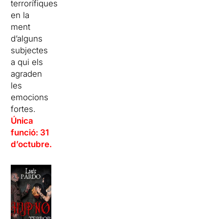
terrorífiques
en la
ment
d’alguns
subjectes
a qui els
agraden
les
emocions
fortes.
Única
funció: 31
d’octubre.