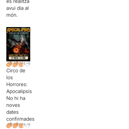
es realitza
avui dia al
món.
Circo de
los
Horrores:
Apocalipsis
No hi ha
noves
dates
confirmades