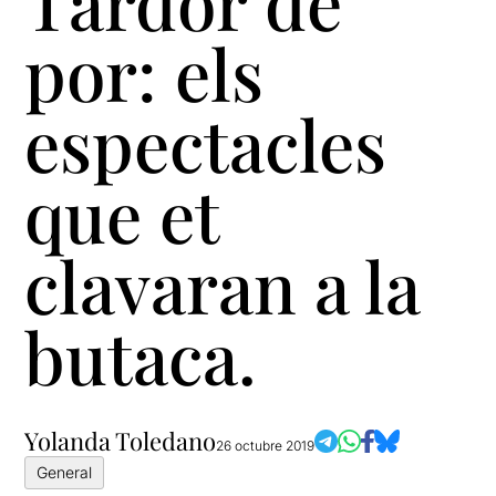
Tardor de
por: els
espectacles
que et
clavaran a la
butaca.
Yolanda Toledano
26 octubre 2019
General