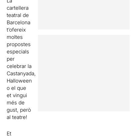
La
cartellera
teatral de
Barcelona
t’ofereix
moltes
propostes
especials
per
celebrar la
Castanyada,
Halloween
o el que
et vingui
més de
gust, però
al teatre!
Et