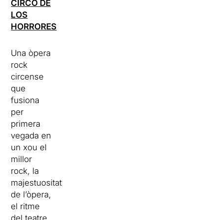
CIRCO DE
LOS
HORRORES
Una òpera
rock
circense
que
fusiona
per
primera
vegada en
un xou el
millor
rock, la
majestuositat
de l’òpera,
el ritme
del teatre