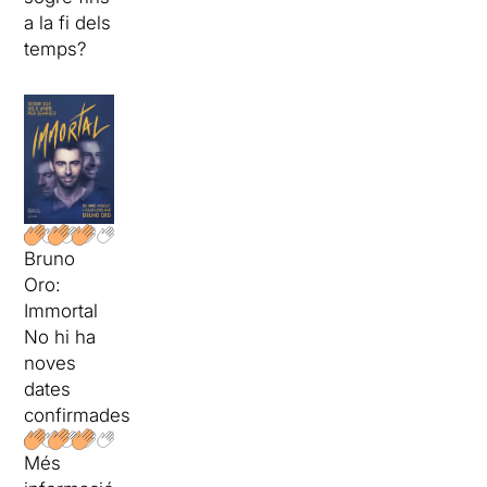
a la fi dels
temps?
Bruno
Oro:
Immortal
No hi ha
noves
dates
confirmades
Més