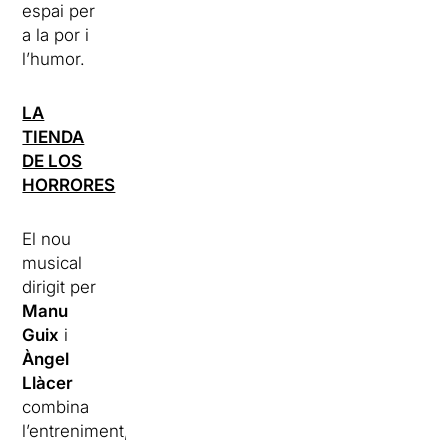
espai per
a la por i
l’humor.
LA
TIENDA
DE LOS
HORRORES
El nou
musical
dirigit per
Manu
Guix
i
Àngel
Llàcer
combina
l’entreniment,