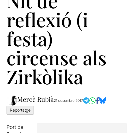
Nit de
reflexió (i
festa)
circense als
Zirkòlika
Mercè Rubià
21 desembre 2017
Reportatge
Port de