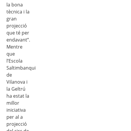
la bona
tècnica i la
gran
projecció
que té per
endavant”.
Mentre
que
l’Escola
Saltimbanqui
de
Vilanova i
la Geltrú
ha estat la
millor
iniciativa
per al a
projecció