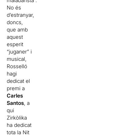
malabarista”.
No és
d’estranyar,
doncs,
que amb
aquest
esperit
“juganer” i
musical,
Rosselló
hagi
dedicat el
premi a
Carles
Santos
, a
qui
Zirkòlika
ha dedicat
tota la Nit