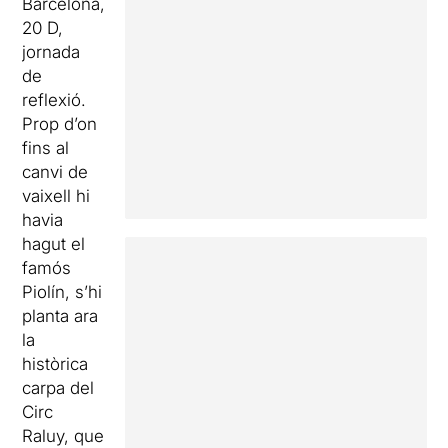
Barcelona,
20 D,
jornada
de
reflexió.
Prop d’on
fins al
canvi de
vaixell hi
havia
hagut el
famós
Piolín, s’hi
planta ara
la
històrica
carpa del
Circ
Raluy, que