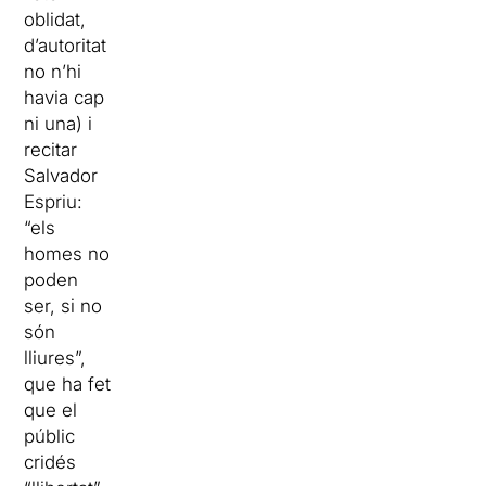
oblidat,
d’autoritat
no n’hi
havia cap
ni una) i
recitar
Salvador
Espriu:
“els
homes no
poden
ser, si no
són
lliures”,
que ha fet
que el
públic
cridés