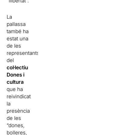
“llibertat”.
La
pallassa
també ha
estat una
de les
representants
del
col·lectiu
Dones i
cultura
que ha
reivindicat
la
presència
de les
“dones,
bolleres,