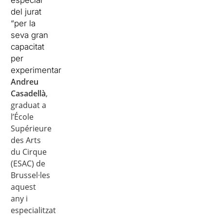
especial
del jurat
“per la
seva gran
capacitat
per
experimentar”.
Andreu
Casadellà
,
graduat a
l’École
Supérieure
des Arts
du Cirque
(ESAC) de
Brussel·les
aquest
any i
especialitzat