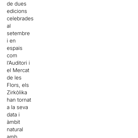
de dues
edicions
celebrades
al
setembre
i en
espais
com
l’Auditori i
el Mercat
de les
Flors, els
Zirkòlika
han tornat
a la seva
data i
àmbit
natural
amb