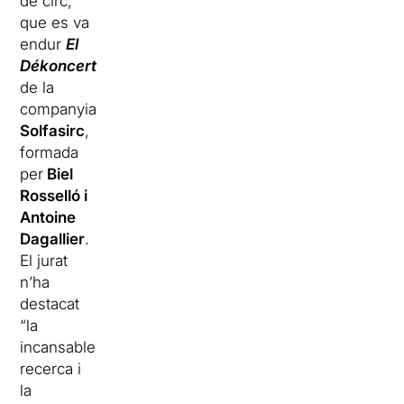
de circ,
que es va
endur
El
Dékoncert
de la
companyia
Solfasirc
,
formada
per
Biel
Rosselló i
Antoine
Dagallier
.
El jurat
n’ha
destacat
“la
incansable
recerca i
la