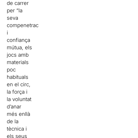
de carrer
per “la
seva
compenetració
i
confiança
mútua, els
jocs amb
materials
poc
habituals
en el circ,
la força i
la voluntat
d’anar
més enllà
de la
tècnica i
els seus