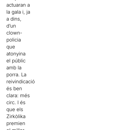
actuaran a
la gala i, ja
a dins,
d’un
clown-
policia
que
atonyina
el públic
amb la
porra. La
reivindicació
és ben
clara: més
circ. I és
que els
Zirkòlika
premien