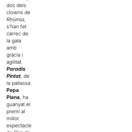
dos dels
clowns de
Rhümia
,
s’han fet
càrrec de
la gala
amb
gràcia i
agilitat.
Paradís
Pintat
, de
la pallassa
Pepa
Plana
, ha
guanyat el
premi al
millor
espectacle