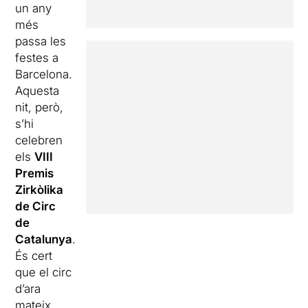
un any
més
passa les
festes a
Barcelona.
Aquesta
nit, però,
s’hi
celebren
els
VIII
Premis
Zirkòlika
de Circ
de
Catalunya
.
És cert
que el circ
d’ara
mateix