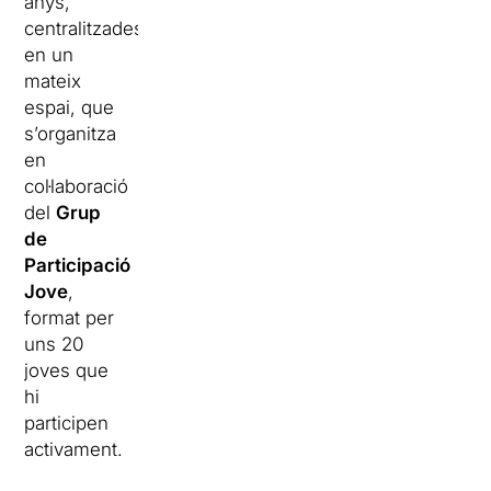
anys,
centralitzades
en un
mateix
espai, que
s’organitza
en
col·laboració
del
Grup
de
Participació
Jove
,
format per
uns 20
joves que
hi
participen
activament.