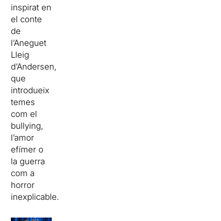
inspirat en
el conte
de
l’Aneguet
Lleig
d’Andersen,
que
introdueix
temes
com el
bullying,
l’amor
efímer o
la guerra
com a
horror
inexplicable.