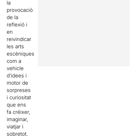
la
provocació
de la
reflexió i
en
reivindicar
les arts
escèniques
com a
vehicle
d’idees i
motor de
sorpreses
i curiositat
que ens
fa créixer,
imaginar,
viatjar i
sobretot,