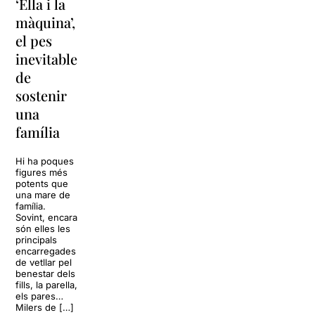
‘Ella i la
‘Sonrisas
Unes
màquina’,
y
vacances a
el pes
lágrimas’
‘Cancun’
inevitable
torna a
per
de
Barcelona
replantejar
sostenir
tota una
La música
una
vida
tornarà a
família
omplir la casa
dels Von
Sol, platja,
Trapp.
còctels i un
Hi ha poques
Sonrisas y
resort
figures més
lágrimas, un
paradisíac.
potents que
dels grans
L’escenari
una mare de
clàssics de la
sembla perfecte
família.
història del
per
Sovint, encara
teatre musical,
desconnectar
són elles les
arribarà al
de la rutina,
principals
Teatre Apolo
però una
encarregades
del 17 al […]
conversa
de vetllar pel
inoportuna pot
benestar dels
27 juliol 2026
convertir unes
fills, la parella,
vacances entre
els pares…
amics en una
Milers de […]