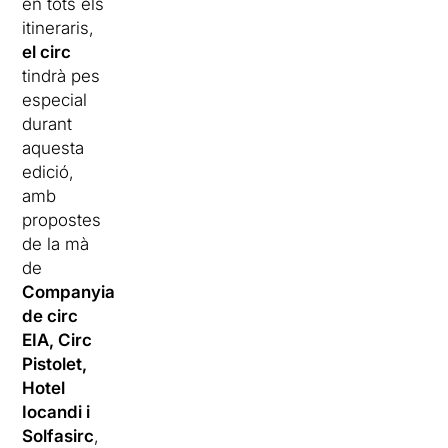
en tots els
itineraris,
el circ
tindrà pes
especial
durant
aquesta
edició,
amb
propostes
de la mà
de
Companyia
de circ
EIA, Circ
Pistolet,
Hotel
Iocandi i
Solfasirc
,