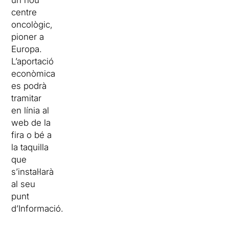
centre
oncològic,
pioner a
Europa.
L’aportació
econòmica
es podrà
tramitar
en línia al
web de la
fira o bé a
la taquilla
que
s’instal·larà
al seu
punt
d’Informació.