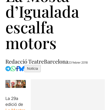
d’Igualada
escalfa
motors
Redacció TeatreBarcelona
23 febrer 2018
Notícia
La 29a
edició de