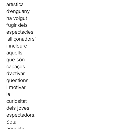
artística
d’enguany
ha volgut
fugir dels
espectacles
‘alliçonadors’
i incloure
aquells
que són
capaços
d’activar
qüestions,
i motivar
la
curiositat
dels joves
espectadors.
Sota
aquesta