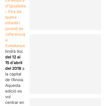
La
Mostra
d’
Igualada
– Fira de
teatre
infantil i
juvenil de
referència
a
Catalunya
tindrà lloc
del 12 al
15 d’abril
del 2018
a
la capital
de l’Anoia.
Aquesta
edició es
vol
centrar en