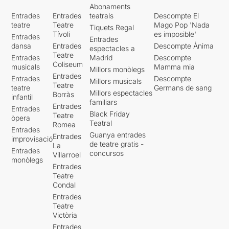
Abonaments
Entrades
Entrades
teatrals
Descompte El
teatre
Teatre
Mago Pop 'Nada
Tiquets Regal
Tívoli
es imposible'
Entrades
Entrades
dansa
Entrades
Descompte Ànima
espectacles a
Teatre
Entrades
Madrid
Descompte
Coliseum
musicals
Mamma mia
Millors monòlegs
Entrades
Entrades
Descompte
Millors musicals
Teatre
teatre
Germans de sang
Millors espectacles
Borràs
infantil
familiars
Entrades
Entrades
Black Friday
Teatre
òpera
Teatral
Romea
Entrades
Guanya entrades
Entrades
improvisació
de teatre gratis -
La
Entrades
concursos
Villarroel
monòlegs
Entrades
Teatre
Condal
Entrades
Teatre
Victòria
Entrades