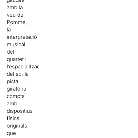
gaudirà
amb la
veu de
Pomme,
la
interpretació
musical
del
quartet i
l’espacialització
del so, la
pista
giratòria
compta
amb
dispositius
físics
originals
que