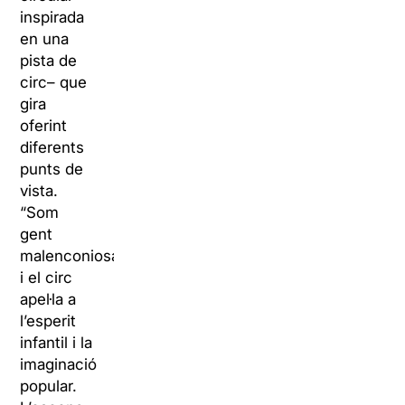
inspirada
en una
pista de
circ– que
gira
oferint
diferents
punts de
vista.
“Som
gent
malenconiosa
i el circ
apel·la a
l’esperit
infantil i la
imaginació
popular.