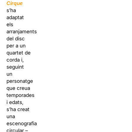
Cirque
s’ha
adaptat
els
arranjaments
del disc
per a un
quartet de
corda i,
seguint
un
personatge
que creua
temporades
i edats,
s’ha creat
una
escenografia
circular –