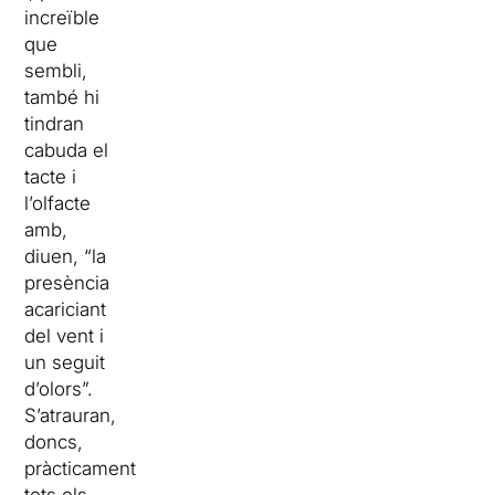
increïble
que
sembli,
també hi
tindran
cabuda el
tacte i
l’olfacte
amb,
diuen, “la
presència
acariciant
del vent i
un seguit
d’olors”.
S’atrauran,
doncs,
pràcticament