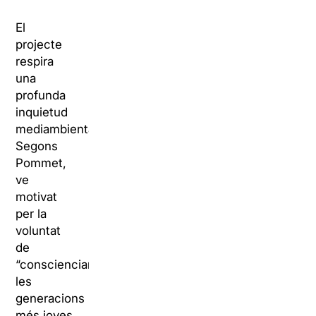
El
projecte
respira
una
profunda
inquietud
mediambiental.
Segons
Pommet,
ve
motivat
per la
voluntat
de
“conscienciar
les
generacions
més joves