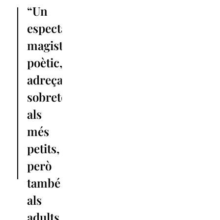
“Un
espectacle
magistral,
poètic,
adreçat
sobretot
als
més
petits,
però
també
als
adults