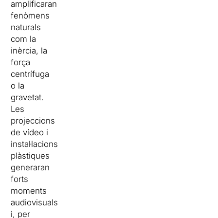
amplificaran
fenòmens
naturals
com la
inèrcia, la
força
centrífuga
o la
gravetat.
Les
projeccions
de vídeo i
instal·lacions
plàstiques
generaran
forts
moments
audiovisuals
i, per