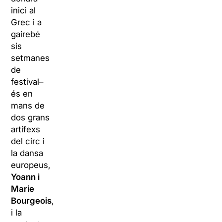
inici al
Grec i a
gairebé
sis
setmanes
de
festival–
és en
mans de
dos grans
artífexs
del circ i
la dansa
europeus,
Yoann i
Marie
Bourgeois
,
i la