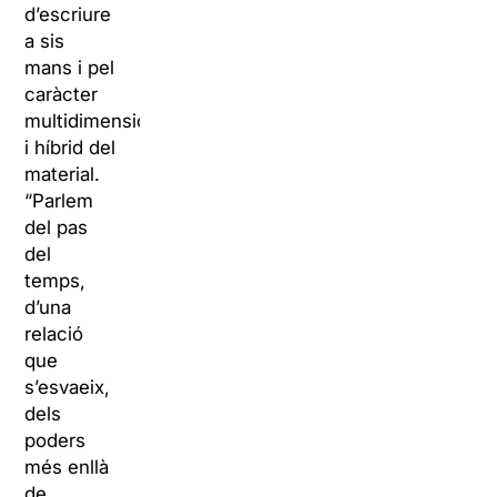
d’escriure
a sis
mans i pel
caràcter
multidimensional
i híbrid del
material.
“Parlem
del pas
del
temps,
d’una
relació
que
s’esvaeix,
dels
poders
més enllà
de