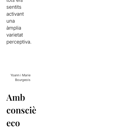
tots els
sentits
activant
una
àmplia
varietat
perceptiva.
Yoann i Marie
Bourgeois
Amb
consciència
eco