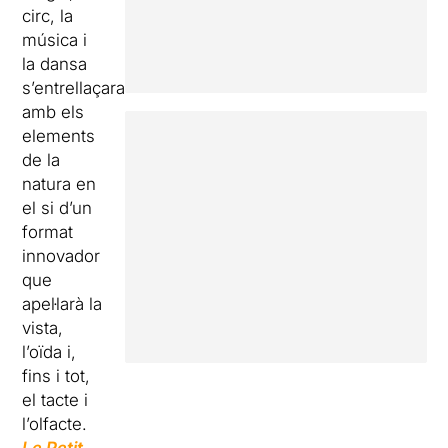
circ, la
música i
la dansa
s’entrellaçaran
amb els
elements
de la
natura en
el si d’un
format
innovador
que
apel·larà la
vista,
l’oïda i,
fins i tot,
el tacte i
l’olfacte.