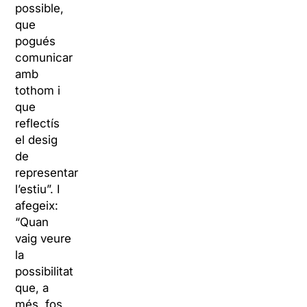
possible,
que
pogués
comunicar
amb
tothom i
que
reflectís
el desig
de
representar
l’estiu”. I
afegeix:
“Quan
vaig veure
la
possibilitat
que, a
més, fos