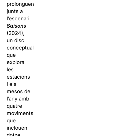
prolonguen
junts a
l’escenari
Saisons
(2024),
un disc
conceptual
que
explora
les
estacions
i els
mesos de
l’any amb
quatre
moviments
que
inclouen
dotze