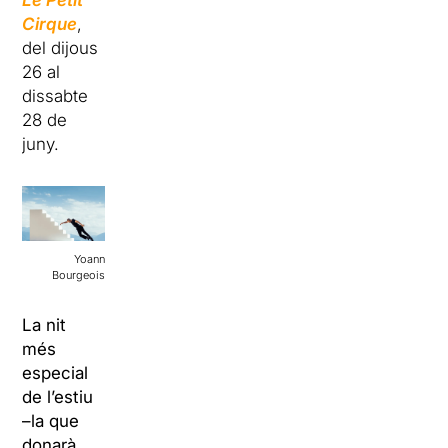
Le Petit
Cirque
,
del dijous
26 al
dissabte
28 de
juny.
Yoann
Bourgeois
La nit
més
especial
de l’estiu
–la que
donarà