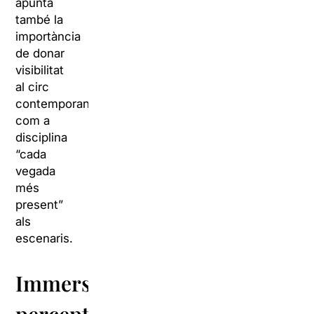
apunta
també la
importància
de donar
visibilitat
al circ
contemporani,
com a
disciplina
“cada
vegada
més
present”
als
escenaris.
Immersió