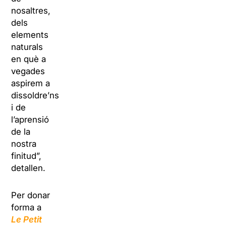
nosaltres,
dels
elements
naturals
en què a
vegades
aspirem a
dissoldre’ns
i de
l’aprensió
de la
nostra
finitud”,
detallen.
Per donar
forma a
Le Petit