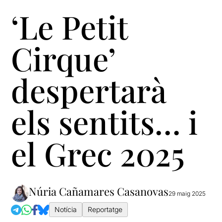
‘Le Petit
Cirque’
despertarà
els sentits… i
el Grec 2025
Núria Cañamares Casanovas
29 maig 2025
Notícia
Reportatge