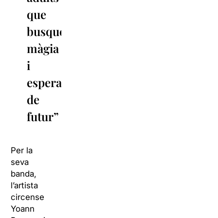
que
busquen
màgia
i
esperança
de
futur”
Per la
seva
banda,
l’artista
circense
Yoann