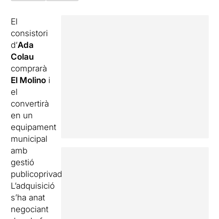
El
consistori
d’
Ada
Colau
comprarà
El Molino
i
el
convertirà
en un
equipament
municipal
amb
gestió
publicoprivada.
L’adquisició
s’ha anat
negociant