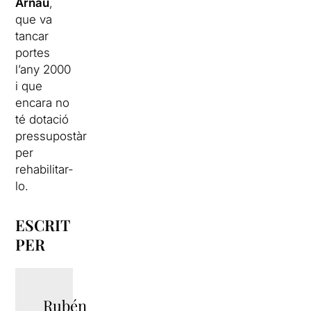
Arnau
,
que va
tancar
portes
l’any 2000
i que
encara no
té dotació
pressupostària
per
rehabilitar-
lo.
ESCRIT
PER
Rubén
TWITTER