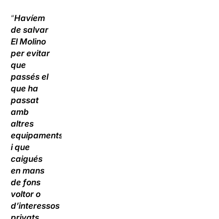
“
Havíem
de salvar
El Molino
per evitar
que
passés el
que ha
passat
amb
altres
equipaments
i que
caigués
en mans
de fons
voltor o
d’interessos
privats