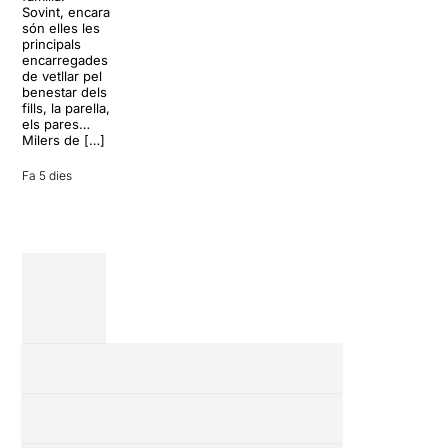
història del
per
Sovint, encara
teatre musical,
desconnectar
són elles les
arribarà al
de la rutina,
principals
Teatre Apolo
però una
encarregades
del 17 al […]
conversa
de vetllar pel
inoportuna pot
benestar dels
27 juliol 2026
convertir unes
fills, la parella,
vacances entre
els pares…
amics en una
Milers de […]
revisió completa
de […]
Fa 5 dies
28 juliol 2026