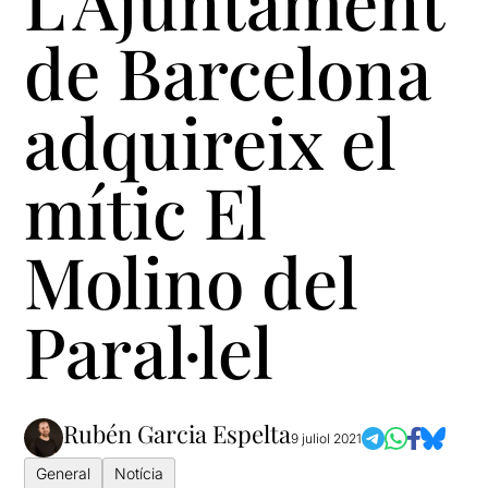
L’Ajuntament
de Barcelona
adquireix el
mític El
Molino del
Paral·lel
Rubén Garcia Espelta
9 juliol 2021
General
Notícia