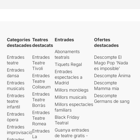
Categories
Teatres
Entrades
Ofertes
destacades
destacats
destacades
Abonaments
Entrades
Entrades
teatrals
Descompte El
teatre
Teatre
Mago Pop 'Nada
Tiquets Regal
Tívoli
es imposible'
Entrades
Entrades
dansa
Entrades
Descompte Ànima
espectacles a
Teatre
Entrades
Madrid
Descompte
Coliseum
musicals
Mamma mia
Millors monòlegs
Entrades
Entrades
Descompte
Millors musicals
Teatre
teatre
Germans de sang
Millors espectacles
Borràs
infantil
familiars
Entrades
Entrades
Black Friday
Teatre
òpera
Teatral
Romea
Entrades
Guanya entrades
Entrades
improvisació
de teatre gratis -
La
Entrades