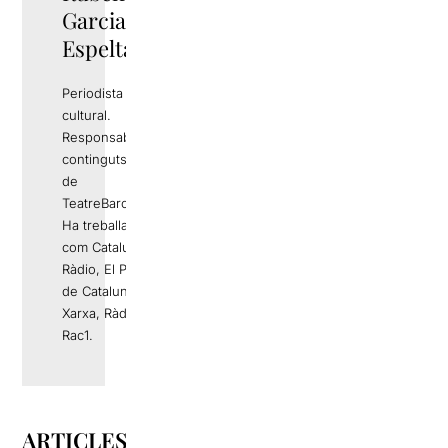
Garcia
Espelta
Periodista i gestor
cultural.
Responsable de
continguts editorials
de
TeatreBarcelona.com
Ha treballat a mitjans
com Catalunya
Ràdio, El Periódico
de Catalunya, La
Xarxa, Ràdio 4 o
Rac1.
ARTICLES