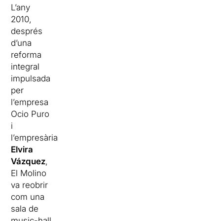
L’any
2010,
després
d’una
reforma
integral
impulsada
per
l’empresa
Ocio Puro
i
l’empresària
Elvira
Vázquez
,
El Molino
va reobrir
com una
sala de
music-hall