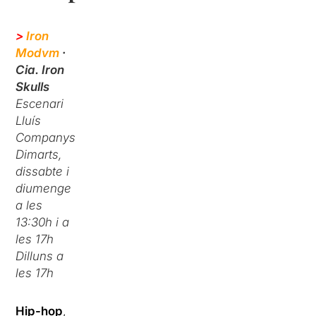
>
Iron
Modvm
·
Cia. Iron
Skulls
Escenari
Lluís
Companys
Dimarts,
dissabte i
diumenge
a les
13:30h i a
les 17h
Dilluns a
les 17h
Hip-hop
,