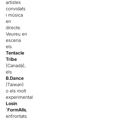
artistes
convidats
i música
en
directe.
Veureu en
escena
els
Tentacle
Tribe
(Canadà),
els
B.Dance
(Taiwan)
o els molt
experimentals
Losin
´FormAlls
,
enfrontats