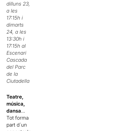
dilluns 23,
a les
17:15h i
dimarts
24, a les
13:30h i
17:15h al
Escenari
Cascada
del Parc
de la
Ciutadella
Teatre,
música,
dansa
…
Tot forma
part d´un