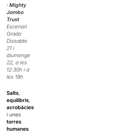
· Mighty
Jambo
Trust
Escenari
Grada
Dissabte
21 i
diumenge
22, a les
12:30h i a
les 19h
Salts
,
equilibris
,
acrobàcies
i unes
torres
humanes