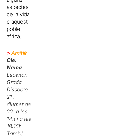
aspectes
de la vida
d´aquest
poble
africà.
>
Amitié
·
Cie.
Nama
Escenari
Grada
Dissabte
21 i
diumenge
22, a les
14h i a les
18:15h
També