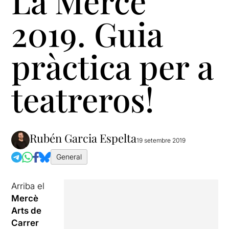
La Mercè
2019. Guia
pràctica per a
teatreros!
Rubén Garcia Espelta
19 setembre 2019
General
Arriba el
Mercè
Arts de
Carrer