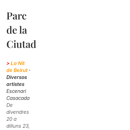
Parc
de la
Ciutadella
>
La Nit
de Beirut
·
Diversos
artistes
Escenari
Casacada
De
divendres
20 a
dilluns 23,