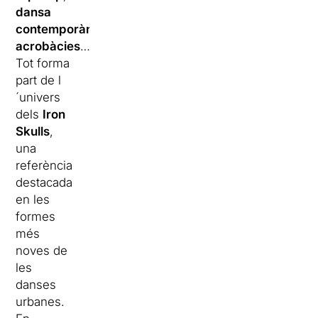
dansa
contemporània
,
acrobàcies
…
Tot forma
part de l
´univers
dels
Iron
Skulls
,
una
referència
destacada
en les
formes
més
noves de
les
danses
urbanes.