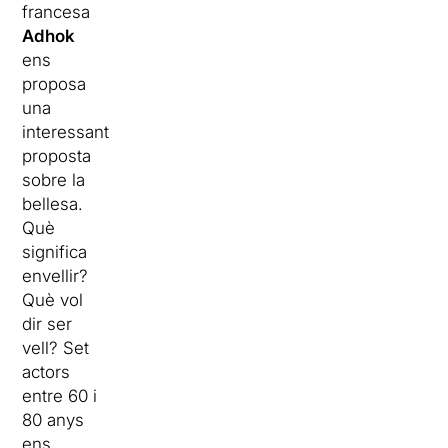
francesa
Adhok
ens
proposa
una
interessant
proposta
sobre la
bellesa.
Què
significa
envellir?
Què vol
dir ser
vell? Set
actors
entre 60 i
80 anys
ens