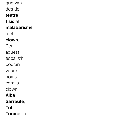
que van
des del
teatre
físic
al
malabarisme
o el
clown
.
Per
aquest
espai s’hi
podran
veure
noms
com la
clown
Alba
Sarraute
,
Toti
Toronell
o