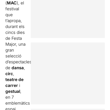
(
MAC
), el
festival
que
t’apropa,
durant els
cincs dies
de Festa
Major, una
gran
selecció
d’espectacles
de
dansa
,
circ
,
teatre de
carrer
i
gestual
,
en 7
emblemàtics
espai