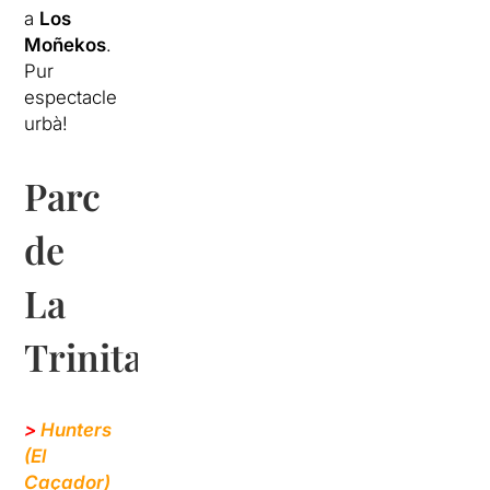
a
Los
Moñekos
.
Pur
espectacle
urbà!
Parc
de
La
Trinitat
>
Hunters
(El
Caçador)