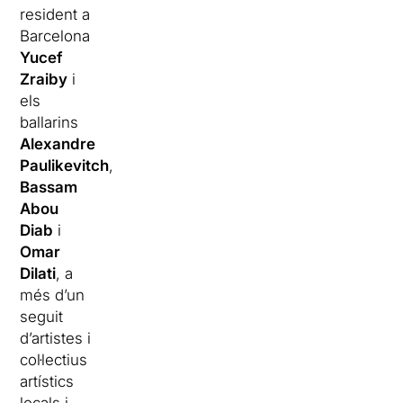
resident a
Barcelona
Yucef
Zraiby
i
els
ballarins
Alexandre
Paulikevitch
,
Bassam
Abou
Diab
i
Omar
Dilati
, a
més d’un
seguit
d’artistes i
col·lectius
artístics
locals i