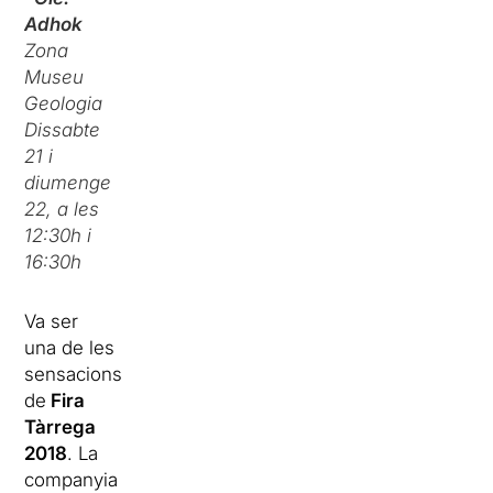
Adhok
Zona
Museu
Geologia
Dissabte
21 i
diumenge
22, a les
12:30h i
16:30h
Va ser
una de les
sensacions
de
Fira
Tàrrega
2018
. La
companyia