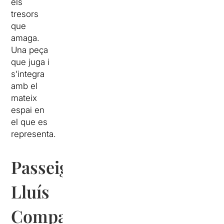
els
tresors
que
amaga.
Una peça
que juga i
s’integra
amb el
mateix
espai en
el que es
representa.
Passeig
Lluís
Companys