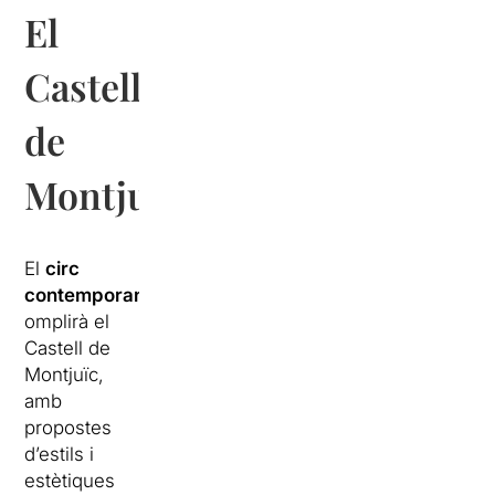
El
Castell
de
Montjuïc
El
circ
contemporani
omplirà el
Castell de
Montjuïc,
amb
propostes
d’estils i
estètiques