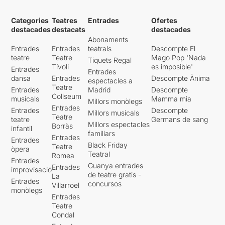
Categories
Teatres
Entrades
Ofertes
destacades
destacats
destacades
Abonaments
Entrades
Entrades
teatrals
Descompte El
teatre
Teatre
Mago Pop 'Nada
Tiquets Regal
Tívoli
es imposible'
Entrades
Entrades
dansa
Entrades
Descompte Ànima
espectacles a
Teatre
Entrades
Madrid
Descompte
Coliseum
musicals
Mamma mia
Millors monòlegs
Entrades
Entrades
Descompte
Millors musicals
Teatre
teatre
Germans de sang
Millors espectacles
Borràs
infantil
familiars
Entrades
Entrades
Black Friday
Teatre
òpera
Teatral
Romea
Entrades
Guanya entrades
Entrades
improvisació
de teatre gratis -
La
Entrades
concursos
Villarroel
monòlegs
Entrades
Teatre
Condal