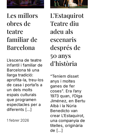
Les millors
L’Estaquirot
obres de
Teatre diu
teatre
adeu als
familiar de
escenaris
Barcelona
després de
50 anys
L’escena de teatre
d’història
infantil i familiar de
Barcelona té una
llarga tradició:
“Teníem disset
aprofita-la, treu-los
anys i moltes
de casa i porta’ls a
ganes de fer
un dels molts
coses”. Era l’any
espais culturals
1973 quan, l’Olga
que programen
Jiménez, en Bertu
espectacles per a
Albà i la Núria
diferents […]
Benedicto van
crear L’Estaquirot,
1 febrer 2026
una companyia de
titelles, originària
de […]