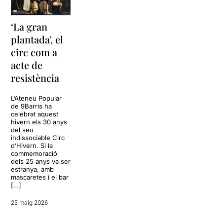
‘La gran
plantada’, el
circ com a
acte de
resistència
L’Ateneu Popular
de 9Barris ha
celebrat aquest
hivern els 30 anys
del seu
indissociable Circ
d’Hivern. Si la
commemoració
dels 25 anys va ser
estranya, amb
mascaretes i el bar
[…]
25 maig 2026