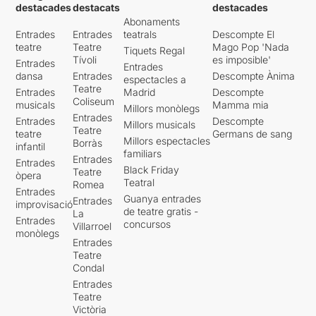
destacades
destacats
destacades
Abonaments
Entrades
Entrades
teatrals
Descompte El
teatre
Teatre
Mago Pop 'Nada
Tiquets Regal
Tívoli
es imposible'
Entrades
Entrades
dansa
Entrades
Descompte Ànima
espectacles a
Teatre
Entrades
Madrid
Descompte
Coliseum
musicals
Mamma mia
Millors monòlegs
Entrades
Entrades
Descompte
Millors musicals
Teatre
teatre
Germans de sang
Millors espectacles
Borràs
infantil
familiars
Entrades
Entrades
Black Friday
Teatre
òpera
Teatral
Romea
Entrades
Guanya entrades
Entrades
improvisació
de teatre gratis -
La
Entrades
concursos
Villarroel
monòlegs
Entrades
Teatre
Condal
Entrades
Teatre
Victòria