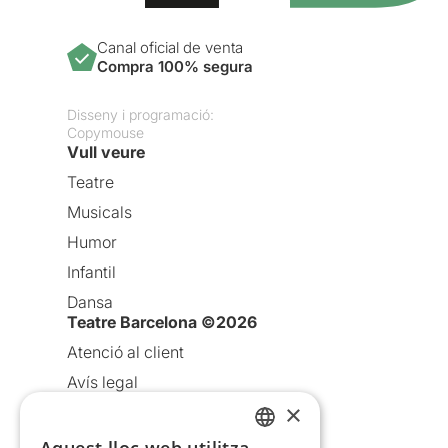
Canal oficial de venta
Compra 100% segura
Disseny i programació:
Copymouse
Vull veure
Teatre
Musicals
Humor
Infantil
Dansa
Teatre Barcelona ©2026
Atenció al client
Avís legal
×
Política de privacitat
Política de cookies