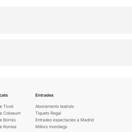
cats
Entrades
e Tívoli
Abonaments teatrals
re Coliseum
Tiquets Regal
e Borràs
Entrades espectacles a Madrid
re Romea
Millors monòlegs