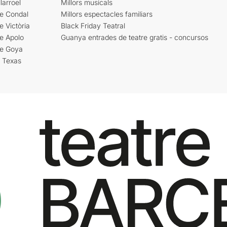
larroel
Millors musicals
re Condal
Millors espectacles familiars
e Victòria
Black Friday Teatral
e Apolo
Guanya entrades de teatre gratis - concursos
re Goya
i Texas