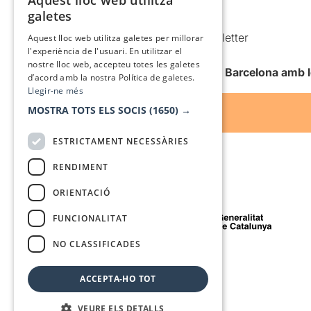
Aquest lloc web utilitza
CATALAN
galetes
Condicions d’ús
SPANISH
Comunicacions comercials i Newsletter
Aquest lloc web utilitza galetes per millorar
l'experiència de l'usuari. En utilitzar el
Anuncia’t
nostre lloc web, accepteu totes les galetes
Vull rebre la newsletter de Teatre Barcelona amb 
d’acord amb la nostra Política de galetes.
Llegir-ne més
MOSTRA TOTS ELS SOCIS
(1650) →
ESTRICTAMENT NECESSÀRIES
RENDIMENT
ORIENTACIÓ
Amb el suport de
FUNCIONALITAT
NO CLASSIFICADES
Mitjà de comunicació associat a
ACCEPTA-HO TOT
VEURE ELS DETALLS