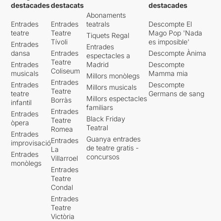
destacades
destacats
destacades
Abonaments
Entrades
Entrades
teatrals
Descompte El
teatre
Teatre
Mago Pop 'Nada
Tiquets Regal
Tívoli
es imposible'
Entrades
Entrades
dansa
Entrades
Descompte Ànima
espectacles a
Teatre
Entrades
Madrid
Descompte
Coliseum
musicals
Mamma mia
Millors monòlegs
Entrades
Entrades
Descompte
Millors musicals
Teatre
teatre
Germans de sang
Millors espectacles
Borràs
infantil
familiars
Entrades
Entrades
Black Friday
Teatre
òpera
Teatral
Romea
Entrades
Guanya entrades
Entrades
improvisació
de teatre gratis -
La
Entrades
concursos
Villarroel
monòlegs
Entrades
Teatre
Condal
Entrades
Teatre
Victòria