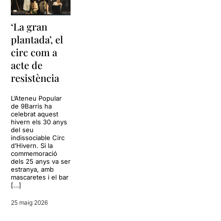
‘La gran
plantada’, el
circ com a
acte de
resistència
L’Ateneu Popular
de 9Barris ha
celebrat aquest
hivern els 30 anys
del seu
indissociable Circ
d’Hivern. Si la
commemoració
dels 25 anys va ser
estranya, amb
mascaretes i el bar
[…]
25 maig 2026