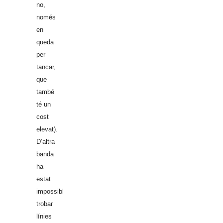
no,
només
en
queda
per
tancar,
que
també
té un
cost
elevat).
D’altra
banda
ha
estat
impossible
trobar
línies