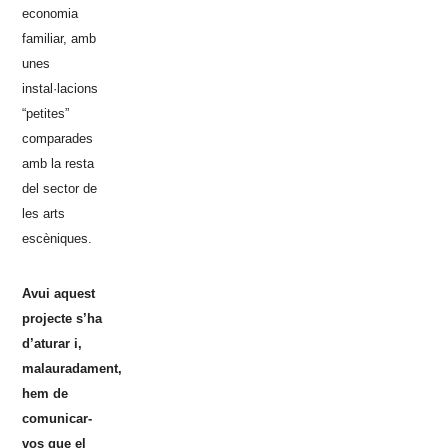
economia
familiar, amb
unes
instal·lacions
“petites”
comparades
amb la resta
del sector de
les arts
escèniques.
Avui aquest
projecte s’ha
d’aturar i,
malauradament,
hem de
comunicar-
vos que el