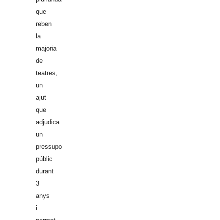
que
reben
la
majoria
de
teatres,
un
ajut
que
adjudica
un
pressupost
públic
durant
3
anys
i