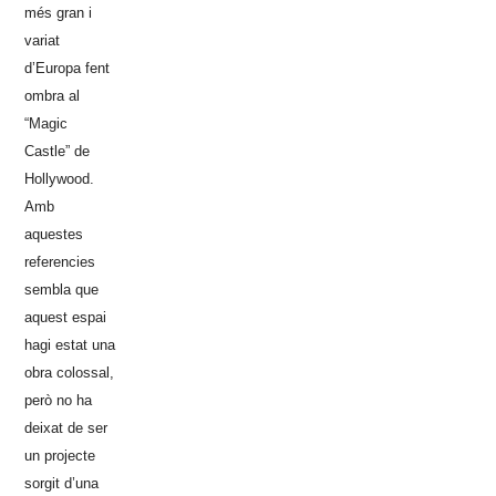
més gran i
variat
d’Europa fent
ombra al
“Magic
Castle” de
Hollywood.
Amb
aquestes
referencies
sembla que
aquest espai
hagi estat una
obra colossal,
però no ha
deixat de ser
un projecte
sorgit d’una