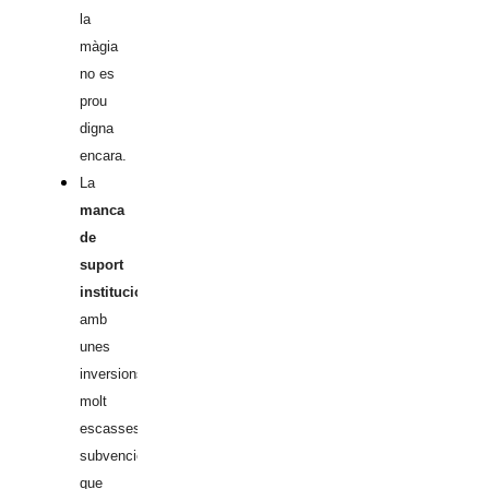
la
màgia
no es
prou
digna
encara.
La
manca
de
suport
institucional
amb
unes
inversions
molt
escasses,
subvencions
que