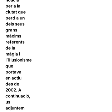
notícia
per a la
ciutat que
perd a un
dels seus
grans
màxims
referents
de la
màgia i
l’il·lusionisme
que
portava
en actiu
des de
2002. A
continuació,
us
adjuntem