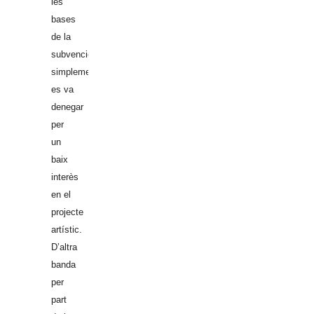
les
bases
de la
subvenció,
simplement
es va
denegar
per
un
baix
interès
en el
projecte
artístic.
D’altra
banda
per
part