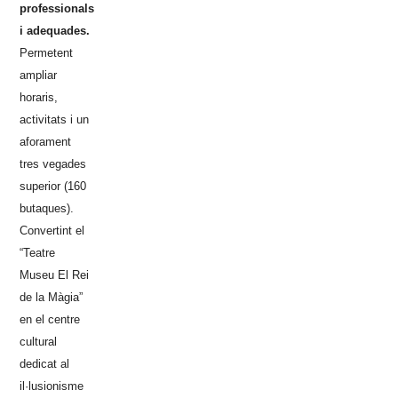
professionals
i adequades.
Permetent
ampliar
horaris,
activitats i un
aforament
tres vegades
superior (160
butaques).
Convertint el
“Teatre
Museu El Rei
de la Màgia”
en el centre
cultural
dedicat al
il·lusionisme