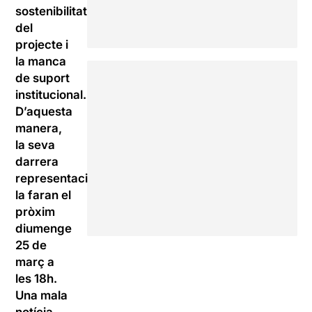
sostenibilitat
del
projecte i
la manca
de suport
institucional.
D’aquesta
manera,
la seva
darrera
representació
la faran el
pròxim
diumenge
25 de
març a
les 18h.
Una mala