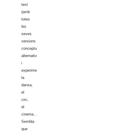
text
(amb
totes
les
seves
versions
conceptuals,
alternatives
i
experimentals),
la
dansa,
el
circ,
el
cinema…
Sembla
que