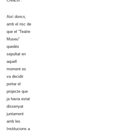
Creació”.
Així doncs,
amb el risc de
que el “Teatre
Museu”
quedés
sepultat en
aquell
moment es
va decidir
portar el
projecte que
ja havia estat
dissenyat
juntament
amb les
Institucions a