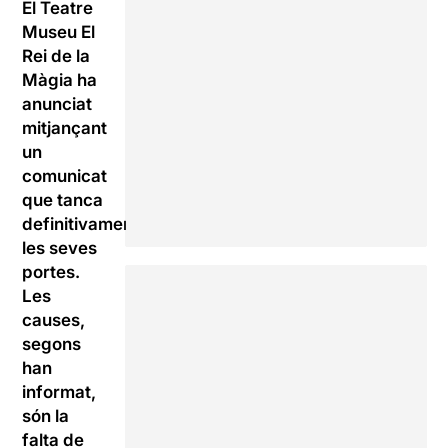
El Teatre
Museu El
Rei de la
Màgia ha
anunciat
mitjançant
un
comunicat
que tanca
definitivament
les seves
portes.
Les
causes,
segons
han
informat,
són la
falta de