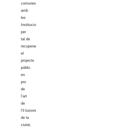
comunes
amb
les
Institucions
per
tal de
recuperar
el
projecte
públic
en
pro
de
l’art
de
l’il·lusionisme,
de la
ciutat,