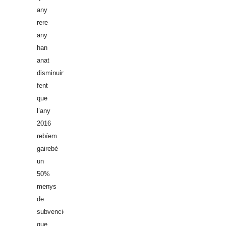
any
rere
any
han
anat
disminuint
fent
que
l’any
2016
rebíem
gairebé
un
50%
menys
de
subvencions
que