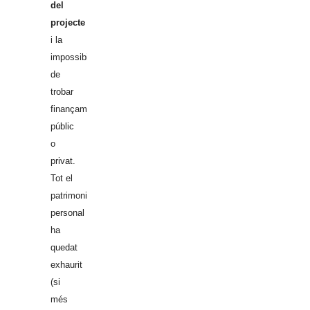
del
projecte
i la
impossibilitat
de
trobar
finançament
públic
o
privat.
Tot el
patrimoni
personal
ha
quedat
exhaurit
(si
més