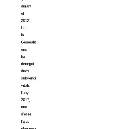
durant
el
2012.
I on
la
Generalitat
ens
ha
denegat
dues
subvencions
vitals
l’any
2017,
una
d’elles
l’ajut
plurianual