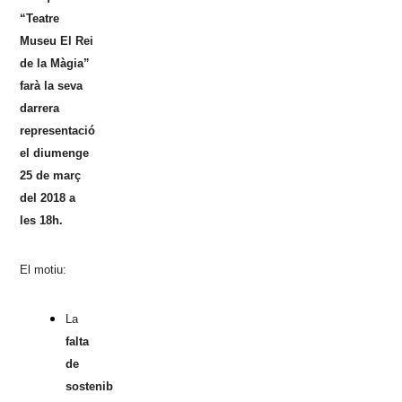
“Teatre
Museu El Rei
de la Màgia”
farà la seva
darrera
representació
el diumenge
25 de març
del 2018 a
les 18h.
El motiu:
La
falta
de
sostenibilitat