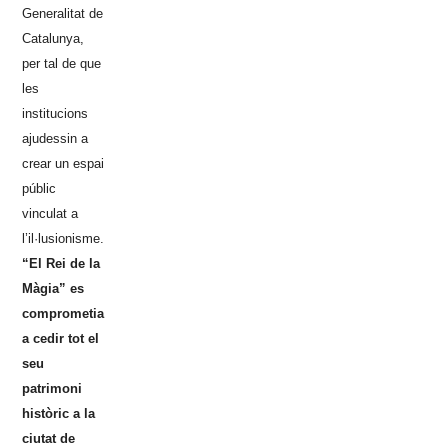
Generalitat de
Catalunya,
per tal de que
les
institucions
ajudessin a
crear un espai
públic
vinculat a
l’il·lusionisme.
“El Rei de la
Màgia” es
comprometia
a cedir tot el
seu
patrimoni
històric a la
ciutat de