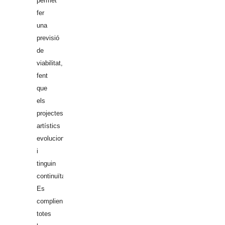
permet
fer
una
previsió
de
viabilitat,
fent
que
els
projectes
artístics
evolucionin
i
tinguin
continuïtat.
Es
complien
totes