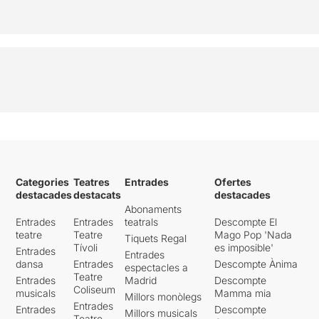
Categories
Teatres
Entrades
Ofertes
destacades
destacats
destacades
Abonaments
Entrades
Entrades
teatrals
Descompte El
teatre
Teatre
Mago Pop 'Nada
Tiquets Regal
Tívoli
es imposible'
Entrades
Entrades
dansa
Entrades
Descompte Ànima
espectacles a
Teatre
Entrades
Madrid
Descompte
Coliseum
musicals
Mamma mia
Millors monòlegs
Entrades
Entrades
Descompte
Millors musicals
Teatre