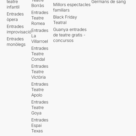
teatre
Germans de sang
Millors espectacles
Borràs
infantil
familiars
Entrades
Entrades
Black Friday
Teatre
òpera
Teatral
Romea
Entrades
Guanya entrades
Entrades
improvisació
de teatre gratis -
La
Entrades
concursos
Villarroel
monòlegs
Entrades
Teatre
Condal
Entrades
Teatre
Victòria
Entrades
Teatre
Apolo
Entrades
Teatre
Goya
Entrades
Espai
Texas