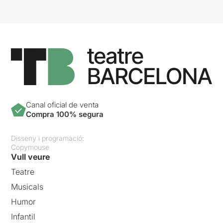
Canal oficial de venta
Compra 100% segura
Disseny i programació:
Copymouse
Vull veure
Teatre
Musicals
Humor
Infantil