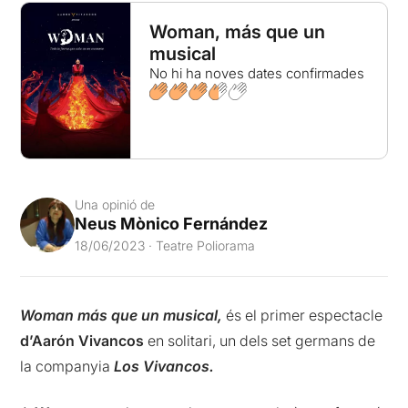
Woman, más que un
musical
No hi ha noves dates confirmades
Una opinió de
Neus Mònico Fernández
18/06/2023 · Teatre Poliorama
Woman
más
que
un musical,
és el primer espectacle
d’Aarón
Vivancos
en solitari, un dels set germans de
la companyia
Los
Vivancos.