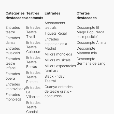
Categories
Teatres
Entrades
Ofertes
destacades
destacats
destacades
Abonaments
Entrades
Entrades
teatrals
Descompte El
teatre
Teatre
Mago Pop 'Nada
Tiquets Regal
Tívoli
es imposible'
Entrades
Entrades
dansa
Entrades
Descompte Ànima
espectacles a
Teatre
Entrades
Madrid
Descompte
Coliseum
musicals
Mamma mia
Millors monòlegs
Entrades
Entrades
Descompte
Millors musicals
Teatre
teatre
Germans de sang
Millors espectacles
Borràs
infantil
familiars
Entrades
Entrades
Black Friday
Teatre
òpera
Teatral
Romea
Entrades
Guanya entrades
Entrades
improvisació
de teatre gratis -
La
Entrades
concursos
Villarroel
monòlegs
Entrades
Teatre
Condal