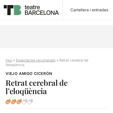
Cartellera i entrades
Inici
»
Espectacles recomanats
»
Retrat cerebral de
l’eloqüència
VIEJO AMIGO CICERÓN
Retrat cerebral de
l’eloqüència