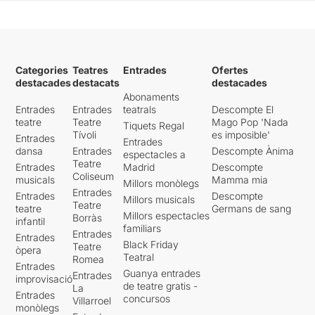
Categories
Teatres
Entrades
Ofertes
destacades
destacats
destacades
Abonaments
Entrades
Entrades
teatrals
Descompte El
teatre
Teatre
Mago Pop 'Nada
Tiquets Regal
Tívoli
es imposible'
Entrades
Entrades
dansa
Entrades
Descompte Ànima
espectacles a
Teatre
Entrades
Madrid
Descompte
Coliseum
musicals
Mamma mia
Millors monòlegs
Entrades
Entrades
Descompte
Millors musicals
Teatre
teatre
Germans de sang
Millors espectacles
Borràs
infantil
familiars
Entrades
Entrades
Black Friday
Teatre
òpera
Teatral
Romea
Entrades
Guanya entrades
Entrades
improvisació
de teatre gratis -
La
Entrades
concursos
Villarroel
monòlegs