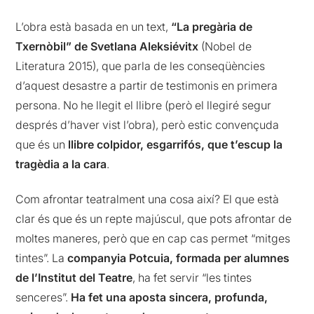
L’obra està basada en un text,
“La pregària de
Txernòbil” de Svetlana Aleksiévitx
(Nobel de
Literatura 2015), que parla de les conseqüències
d’aquest desastre a partir de testimonis en primera
persona. No he llegit el llibre (però el llegiré segur
després d’haver vist l’obra), però estic convençuda
que és un
llibre colpidor, esgarrifós, que t’escup la
tragèdia a la cara
.
Com afrontar teatralment una cosa així? El que està
clar és que és un repte majúscul, que pots afrontar de
moltes maneres, però que en cap cas permet “mitges
tintes”. La
companyia Potcuia, formada per alumnes
de l’Institut del Teatre
, ha fet servir “les tintes
senceres”.
Ha fet una
aposta sincera, profunda,