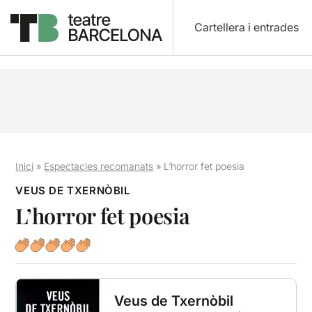
Cartellera i entrades
Inici
»
Espectacles recomanats
»
L’horror fet poesia
VEUS DE TXERNÒBIL
L’horror fet poesia
Veus de Txernòbil