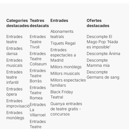
Categories
Teatres
Entrades
Ofertes
destacades
destacats
destacades
Abonaments
Entrades
Entrades
teatrals
Descompte El
teatre
Teatre
Mago Pop 'Nada
Tiquets Regal
Tívoli
es imposible'
Entrades
Entrades
dansa
Entrades
Descompte Ànima
espectacles a
Teatre
Entrades
Madrid
Descompte
Coliseum
musicals
Mamma mia
Millors monòlegs
Entrades
Entrades
Descompte
Millors musicals
Teatre
teatre
Germans de sang
Millors espectacles
Borràs
infantil
familiars
Entrades
Entrades
Black Friday
Teatre
òpera
Teatral
Romea
Entrades
Guanya entrades
Entrades
improvisació
de teatre gratis -
La
Entrades
concursos
Villarroel
monòlegs
Entrades
Teatre