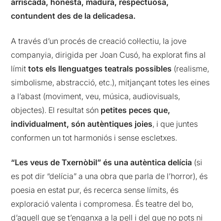
arriscada, honesta, madura, respectuosa,
contundent des de la delicadesa.
A través d’un procés de creació col·lectiu, la jove
companyia, dirigida per Joan Cusó, ha explorat fins al
límit
tots els llenguatges teatrals possibles
(realisme,
simbolisme, abstracció, etc.), mitjançant totes les eines
a l’abast (moviment, veu, música, audiovisuals,
objectes). El resultat són
petites peces que,
individualment, són autèntiques joies
, i que juntes
conformen un tot harmoniós i sense escletxes.
“Les veus de Txernòbil” és una autèntica delícia
(si
es pot dir “delícia” a una obra que parla de l’horror), és
poesia en estat pur, és recerca sense límits, és
exploració valenta i compromesa. És teatre del bo,
d’aquell que se t’enganxa a la pell i del que no pots ni