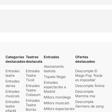
Categories
Teatres
Entrades
Ofertes
destacades
destacats
destacades
Abonaments
Entrades
Entrades
teatrals
Descompte El
teatre
Teatre
Mago Pop 'Nada
Tiquets Regal
Tívoli
es imposible'
Entrades
Entrades
dansa
Entrades
Descompte Ànima
espectacles a
Teatre
Entrades
Madrid
Descompte
Coliseum
musicals
Mamma mia
Millors monòlegs
Entrades
Entrades
Descompte
Millors musicals
Teatre
teatre
Germans de sang
Millors espectacles
Borràs
infantil