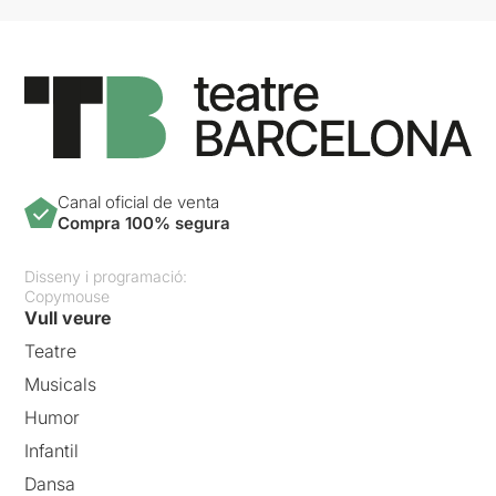
Canal oficial de venta
Compra 100% segura
Disseny i programació:
Copymouse
Vull veure
Teatre
Musicals
Humor
Infantil
Dansa