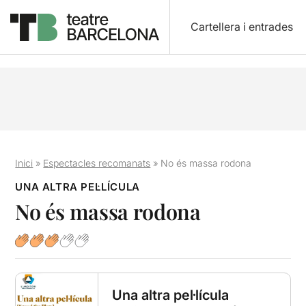
Cartellera i entrades
Inici
»
Espectacles recomanats
»
No és massa rodona
UNA ALTRA PEL·LÍCULA
No és massa rodona
Una altra pel·lícula