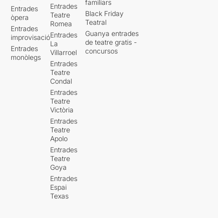
familiars
Entrades
Entrades
Black Friday
Teatre
òpera
Teatral
Romea
Entrades
Guanya entrades
Entrades
improvisació
de teatre gratis -
La
Entrades
concursos
Villarroel
monòlegs
Entrades
Teatre
Condal
Entrades
Teatre
Victòria
Entrades
Teatre
Apolo
Entrades
Teatre
Goya
Entrades
Espai
Texas