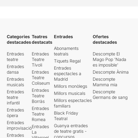
Categories
Teatres
Entrades
Ofertes
destacades
destacats
destacades
Abonaments
Entrades
Entrades
teatrals
Descompte El
teatre
Teatre
Mago Pop 'Nada
Tiquets Regal
Tívoli
es imposible'
Entrades
Entrades
dansa
Entrades
Descompte Ànima
espectacles a
Teatre
Entrades
Madrid
Descompte
Coliseum
musicals
Mamma mia
Millors monòlegs
Entrades
Entrades
Descompte
Millors musicals
Teatre
teatre
Germans de sang
Millors espectacles
Borràs
infantil
familiars
Entrades
Entrades
Black Friday
Teatre
òpera
Teatral
Romea
Entrades
Guanya entrades
Entrades
improvisació
de teatre gratis -
La
Entrades
concursos
Villarroel