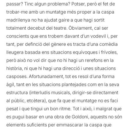
passar? Tinc algun problema? Potser, però el fet de
trobar-me amb un muntatge més proper a la caspa
madrilenya no ha ajudat gaire a que hagi sortit
totalment decebut del teatre. Òbviament, cal ser
conscients que ens trobem davant d’un vodevil i, per
tant, per definció del gènere es tracta d’una comèdia
lleugera basada ens situacions equívoques i frívoles,
però això no vol dir que no hi hagi un rerefons en la
història, ni que hi hagi una direcció i unes situacions
casposes. Afortunadament, tot es resol d’una forma
àgil, tant en les situacions plantejades com en la seva
estructura (interludis musicals, dirigir-se directament
al públic, etcètera), que fa que el muntatge no es faci
pesat i que tingui un bon ritme. Tot i això, i malgrat que
es pugui basar en una obra de Goldoni, aquests no són
elements suficients per emmascarar la caspa que