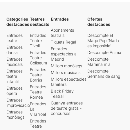
Categories
Teatres
Entrades
Ofertes
destacades
destacats
destacades
Abonaments
Entrades
Entrades
teatrals
Descompte El
teatre
Teatre
Mago Pop 'Nada
Tiquets Regal
Tívoli
es imposible'
Entrades
Entrades
dansa
Entrades
Descompte Ànima
espectacles a
Teatre
Entrades
Madrid
Descompte
Coliseum
musicals
Mamma mia
Millors monòlegs
Entrades
Entrades
Descompte
Millors musicals
Teatre
teatre
Germans de sang
Millors espectacles
Borràs
infantil
familiars
Entrades
Entrades
Black Friday
Teatre
òpera
Teatral
Romea
Entrades
Guanya entrades
Entrades
improvisació
de teatre gratis -
La
Entrades
concursos
Villarroel
monòlegs
Entrades
Teatre