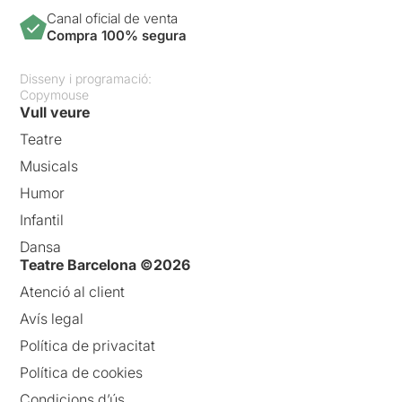
Canal oficial de venta
Compra 100% segura
Disseny i programació:
Copymouse
Vull veure
Teatre
Musicals
Humor
Infantil
Dansa
Teatre Barcelona ©2026
Atenció al client
Avís legal
Política de privacitat
Política de cookies
Condicions d’ús