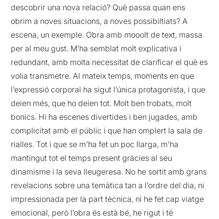
descobrir una nova relació? Què passa quan ens
obrim a noves situacions, a noves possibiltiats? A
escena, un exemple. Obra amb mooolt de text, massa
per al meu gust. M’ha semblat molt explicativa i
redundant, amb molta necessitat de clarificar el què es
volia transmetre. Al mateix temps, moments en que
l’expressió corporal ha sigut l’única protagonista, i que
deien més, que ho deien tot. Molt ben trobats, molt
bonics. Hi ha escenes divertides i ben jugades, amb
complicitat amb el públic i que han omplert la sala de
rialles. Tot i que se m’ha fet un poc llarga, m’ha
mantingut tot el temps present gràcies al seu
dinamisme i la seva lleugeresa. No he sortit amb grans
revelacions sobre una temàtica tan a l’ordre del dia, ni
impressionada per la part tècnica, ni he fet cap viatge
emocional, però l’obra és està bé, he rigut i té