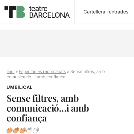
Cartellera i entrades
Inici
»
Espectacles recomanats
»
Sense filtres, amb
comunicació…i amb confiança
UMBILICAL
Sense filtres, amb
comunicació…i amb
confiança