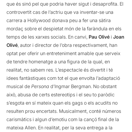
que és sinó pel que podria haver sigut i desaprofita. El
controvertit cas de l’actriu que va inventar-se una
carrera a Hollywood donava peu a fer una sàtira
mordaç sobre el despietat món de la faràndula en els
temps de les xarxes socials. En canvi,
Pau Olivé
i
Joan
Olivé
, autor i director de l’obra respectivament, han
optat per oferir un entreteniment amable que serveix
de tendre homenatge a una figura de la qual, en
realitat, no sabem res. L’espectacle és divertit i té
idees fantàstiques com tot el que envolta l’adaptació
musical de
Persona
d’Ingmar Bergman. No obstant
això, abusa de certs estereotips i el seu to paròdic
s’esgota en sí mateix quan els gags o els acudits no
resulten prou encertats. Musicalment, conté números
carismàtics i algun d’emotiu com la cançó final de la
mateixa Allen. En realitat, per la seva entrega a la