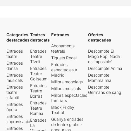
Categories
Teatres
Entrades
Ofertes
destacades
destacats
destacades
Abonaments
Entrades
Entrades
teatrals
Descompte El
teatre
Teatre
Mago Pop 'Nada
Tiquets Regal
Tívoli
es imposible'
Entrades
Entrades
dansa
Entrades
Descompte Ànima
espectacles a
Teatre
Entrades
Madrid
Descompte
Coliseum
musicals
Mamma mia
Millors monòlegs
Entrades
Entrades
Descompte
Millors musicals
Teatre
teatre
Germans de sang
Millors espectacles
Borràs
infantil
familiars
Entrades
Entrades
Black Friday
Teatre
òpera
Teatral
Romea
Entrades
Guanya entrades
Entrades
improvisació
de teatre gratis -
La
Entrades
concursos
Villarroel