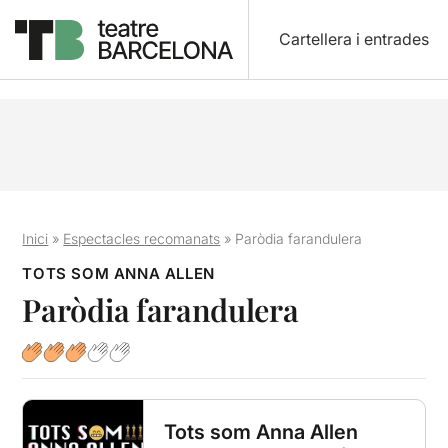
Cartellera i entrades
Inici
»
Espectacles recomanats
»
Paròdia farandulera
TOTS SOM ANNA ALLEN
Paròdia farandulera
Tots som Anna Allen