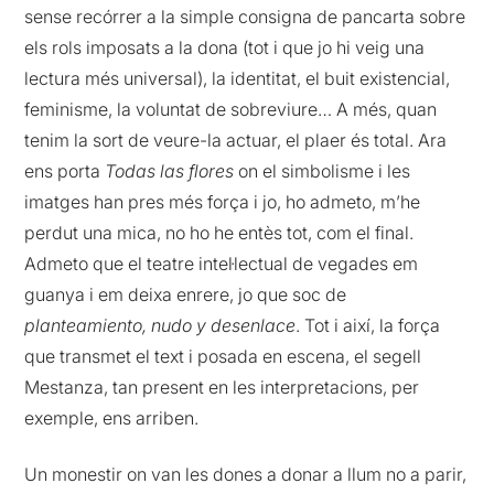
sense recórrer a la simple consigna de pancarta sobre
els rols imposats a la dona (tot i que jo hi veig una
lectura més universal), la identitat, el buit existencial,
feminisme, la voluntat de sobreviure… A més, quan
tenim la sort de veure-la actuar, el plaer és total. Ara
ens porta
Todas las flores
on el simbolisme i les
imatges han pres més força i jo, ho admeto, m’he
perdut una mica, no ho he entès tot, com el final.
Admeto que el teatre intel·lectual de vegades em
guanya i em deixa enrere, jo que soc de
planteamiento, nudo y desenlace
. Tot i així, la força
que transmet el text i posada en escena, el segell
Mestanza, tan present en les interpretacions, per
exemple, ens arriben.
Un monestir on van les dones a donar a llum no a parir,