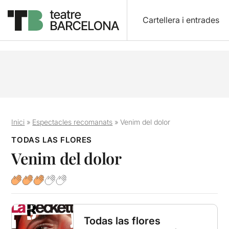
Cartellera i entrades
Inici
»
Espectacles recomanats
»
Venim del dolor
TODAS LAS FLORES
Venim del dolor
Todas las flores