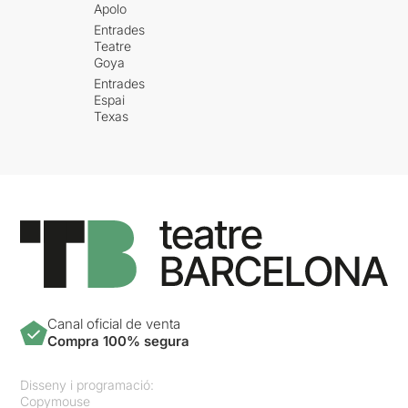
Apolo
Entrades
Teatre
Goya
Entrades
Espai
Texas
Canal oficial de venta
Compra 100% segura
Disseny i programació:
Copymouse