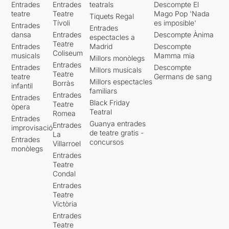
Entrades
Entrades
teatrals
Descompte El
teatre
Teatre
Mago Pop 'Nada
Tiquets Regal
Tívoli
es imposible'
Entrades
Entrades
dansa
Entrades
Descompte Ànima
espectacles a
Teatre
Entrades
Madrid
Descompte
Coliseum
musicals
Mamma mia
Millors monòlegs
Entrades
Entrades
Descompte
Millors musicals
Teatre
teatre
Germans de sang
Millors espectacles
Borràs
infantil
familiars
Entrades
Entrades
Black Friday
Teatre
òpera
Teatral
Romea
Entrades
Guanya entrades
Entrades
improvisació
de teatre gratis -
La
Entrades
concursos
Villarroel
monòlegs
Entrades
Teatre
Condal
Entrades
Teatre
Victòria
Entrades
Teatre