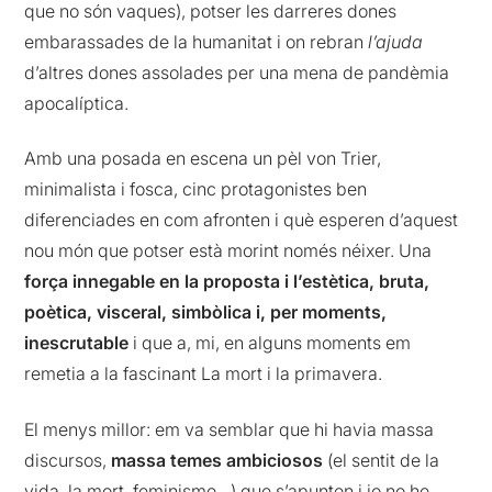
que no són vaques), potser les darreres dones
embarassades de la humanitat i on rebran
l’ajuda
d’altres dones assolades per una mena de pandèmia
apocalíptica.
Amb una posada en escena un pèl von Trier,
minimalista i fosca, cinc protagonistes ben
diferenciades en com afronten i què esperen d’aquest
nou món que potser està morint només néixer. Una
força innegable en la proposta i l’estètica, bruta,
poètica, visceral, simbòlica i, per moments,
inescrutable
i que a, mi, en alguns moments em
remetia a la fascinant La mort i la primavera.
El menys millor: em va semblar que hi havia massa
discursos,
massa temes ambiciosos
(el sentit de la
vida, la mort, feminisme…) que s’apunten i jo no he