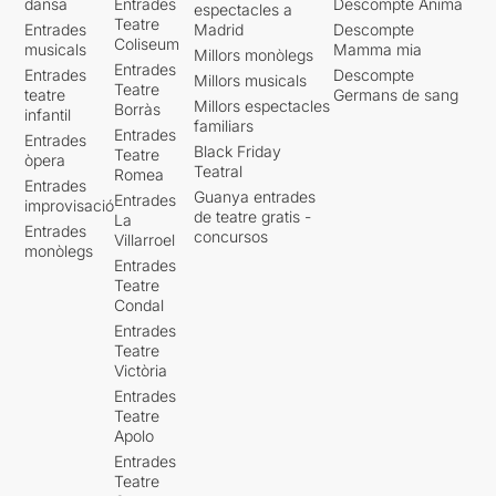
dansa
Entrades
Descompte Ànima
espectacles a
Teatre
Entrades
Madrid
Descompte
Coliseum
musicals
Mamma mia
Millors monòlegs
Entrades
Entrades
Descompte
Millors musicals
Teatre
teatre
Germans de sang
Millors espectacles
Borràs
infantil
familiars
Entrades
Entrades
Black Friday
Teatre
òpera
Teatral
Romea
Entrades
Guanya entrades
Entrades
improvisació
de teatre gratis -
La
Entrades
concursos
Villarroel
monòlegs
Entrades
Teatre
Condal
Entrades
Teatre
Victòria
Entrades
Teatre
Apolo
Entrades
Teatre