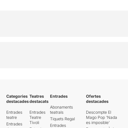
Categories
Teatres
Entrades
Ofertes
destacades
destacats
destacades
Abonaments
Entrades
Entrades
teatrals
Descompte El
teatre
Teatre
Mago Pop 'Nada
Tiquets Regal
Tívoli
es imposible'
Entrades
Entrades