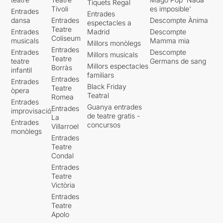
Tiquets Regal
Tívoli
es imposible'
Entrades
Entrades
dansa
Entrades
Descompte Ànima
espectacles a
Teatre
Entrades
Madrid
Descompte
Coliseum
musicals
Mamma mia
Millors monòlegs
Entrades
Entrades
Descompte
Millors musicals
Teatre
teatre
Germans de sang
Millors espectacles
Borràs
infantil
familiars
Entrades
Entrades
Black Friday
Teatre
òpera
Teatral
Romea
Entrades
Guanya entrades
Entrades
improvisació
de teatre gratis -
La
Entrades
concursos
Villarroel
monòlegs
Entrades
Teatre
Condal
Entrades
Teatre
Victòria
Entrades
Teatre
Apolo