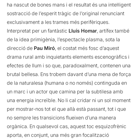
ha nascut de bones mans i el resultat és una intel·ligent
sostracció de l’esperit tràgic de l’original renunciant
exclusivament a les trames més perifèriques.
Interpretat per un fantàstic
Lluís Homar
, artífex també
de la idea primigènia, l’espectacle plasma, sota la
direcció de
Pau Miró
, el costat més fosc d’aquest
drama rural amb inquietants elements escenogràfics i
efectes de llum i so que, paradoxalment, contenen una
brutal bellesa. Ens trobem davant d’una mena de força
de la naturalesa (humana o no només) continguda en
un marc i un actor que camina per la subtilesa amb
una energia increïble. No li cal cridar ni un sol moment
per mostrar-nos tot el que allà està passant, tot i que
no sempre les transicions flueixen d’una manera
orgànica. En qualsevol cas, aquest toc esquizofrènic
aporta, en conjunt, una més gran focalització