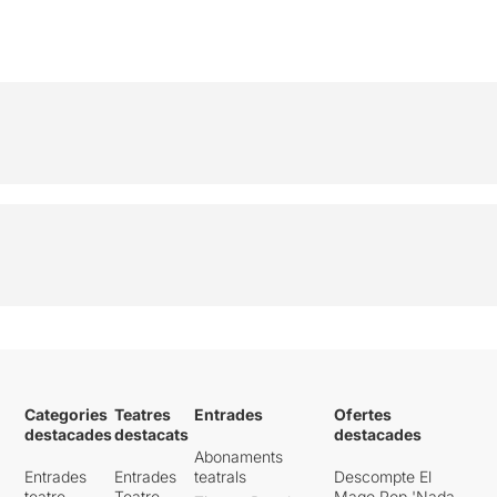
Categories
Teatres
Entrades
Ofertes
destacades
destacats
destacades
Abonaments
Entrades
Entrades
teatrals
Descompte El
teatre
Teatre
Mago Pop 'Nada