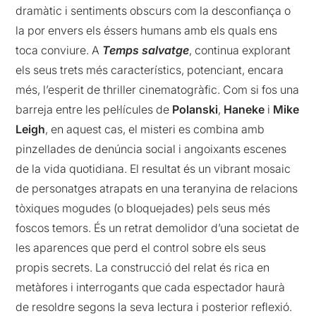
dramàtic i sentiments obscurs com la desconfiança o
la por envers els éssers humans amb els quals ens
toca conviure. A
Temps salvatge
, continua explorant
els seus trets més característics, potenciant, encara
més, l’esperit de thriller cinematogràfic. Com si fos una
barreja entre les pel·lícules de
Polanski
,
Haneke
i
Mike
Leigh
, en aquest cas, el misteri es combina amb
pinzellades de denúncia social i angoixants escenes
de la vida quotidiana. El resultat és un vibrant mosaic
de personatges atrapats en una teranyina de relacions
tòxiques mogudes (o bloquejades) pels seus més
foscos temors. És un retrat demolidor d’una societat de
les aparences que perd el control sobre els seus
propis secrets. La construcció del relat és rica en
metàfores i interrogants que cada espectador haurà
de resoldre segons la seva lectura i posterior reflexió.