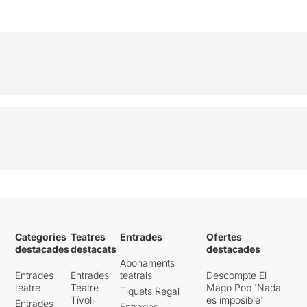
Categories
Teatres
Entrades
Ofertes
destacades
destacats
destacades
Abonaments
Entrades
Entrades
teatrals
Descompte El
teatre
Teatre
Mago Pop 'Nada
Tiquets Regal
Tívoli
es imposible'
Entrades
Entrades