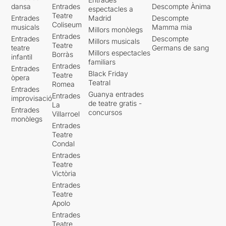
dansa
Entrades
Descompte Ànima
espectacles a
Teatre
Entrades
Madrid
Descompte
Coliseum
musicals
Mamma mia
Millors monòlegs
Entrades
Entrades
Descompte
Millors musicals
Teatre
teatre
Germans de sang
Millors espectacles
Borràs
infantil
familiars
Entrades
Entrades
Black Friday
Teatre
òpera
Teatral
Romea
Entrades
Guanya entrades
Entrades
improvisació
de teatre gratis -
La
Entrades
concursos
Villarroel
monòlegs
Entrades
Teatre
Condal
Entrades
Teatre
Victòria
Entrades
Teatre
Apolo
Entrades
Teatre