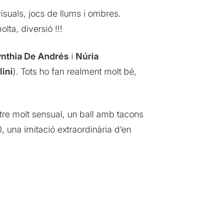
isuals, jocs de llums i ombres.
ta, diversió !!!
ynthia De Andrés
i
Núria
ini
). Tots ho fan realment molt bé,
tre molt sensual, un ball amb tacons
, una imitació extraordinària d’en