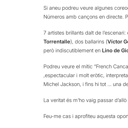
Si aneu podreu veure algunes coreogr
Números amb cançons en directe. Plom
7 artistes brillants dalt de l’escenari:
Torrentalle
), dos ballarins (
Víctor 
però indiscutiblement en
Lino de Gi
Podreu veure el mític “French Cancan
,espectacular i molt eròtic, interpre
Michel Jackson, i fins hi tot … una 
La veritat és m’ho vaig passar d’all
Feu-me cas i aprofiteu aquesta oport