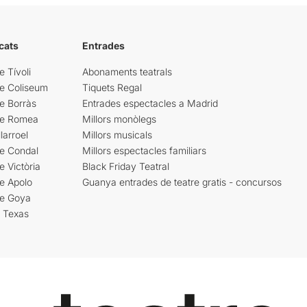
cats
Entrades
e Tívoli
Abonaments teatrals
re Coliseum
Tiquets Regal
e Borràs
Entrades espectacles a Madrid
re Romea
Millors monòlegs
larroel
Millors musicals
re Condal
Millors espectacles familiars
e Victòria
Black Friday Teatral
e Apolo
Guanya entrades de teatre gratis - concursos
re Goya
i Texas