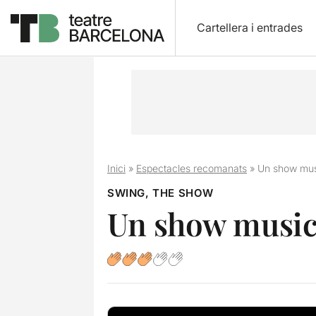
Cartellera i entrades
Inici
»
Espectacles recomanats
»
Un show musi
SWING, THE SHOW
Un show musica