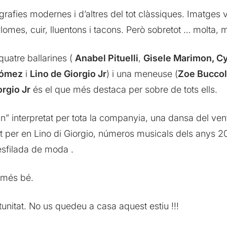
afies modernes i d’altres del tot clàssiques. Imatges v
es, cuir, lluentons i tacons. Però sobretot … molta, mol
 quatre ballarines (
Anabel Pituelli
,
Gisele Marimon, C
Gómez
i
Lino de Giorgio Jr
) i una meneuse (
Zoe Buccoll
orgio Jr
és el que més destaca per sobre de tots ells.
” interpretat per tota la companyia, una dansa del ven
tat per en Lino di Giorgio, números musicals dels anys 20
desfilada de moda .
ò més bé.
unitat. No us quedeu a casa aquest estiu !!!