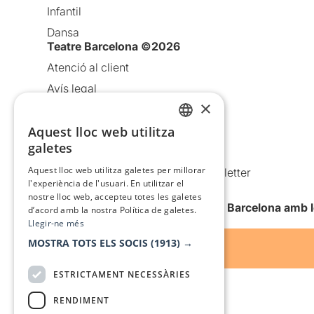
Infantil
Dansa
Teatre Barcelona ©2026
Atenció al client
Avís legal
×
Política de privacitat
Política de cookies
Aquest lloc web utilitza
CATALAN
galetes
Condicions d’ús
SPANISH
Aquest lloc web utilitza galetes per millorar
Comunicacions comercials i Newsletter
l'experiència de l'usuari. En utilitzar el
Anuncia’t
nostre lloc web, accepteu totes les galetes
Vull rebre la newsletter de Teatre Barcelona amb 
d’acord amb la nostra Política de galetes.
Llegir-ne més
MOSTRA TOTS ELS SOCIS
(1913) →
ESTRICTAMENT NECESSÀRIES
RENDIMENT